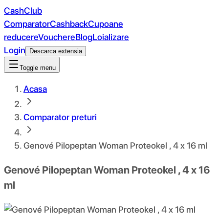
CashClub
Comparator
Cashback
Cupoane
reducere
Vouchere
Blog
Loializare
Login
Descarca extensia
Toggle menu
Acasa
Comparator preturi
Genové Pilopeptan Woman Proteokel , 4 x 16 ml
Genové Pilopeptan Woman Proteokel , 4 x 16
ml