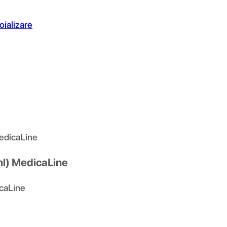
oializare
MedicaLine
 ml) MedicaLine