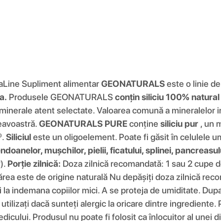
caLine Supliment alimentar
GEONATURALS
este o linie d
a.
Produsele GEONATURALS
conțin siliciu 100% natura
 minerale atent selectate. Valoarea comună a mineralel
eavoastră.
GEONATURALS PURE
conține
siliciu pur
, un 
®.
Siliciul
este un oligoelement. Poate fi găsit în celulele u
doanelor, mușchilor, pielii, ficatului, splinei, pancreasului
).
Porție zilnică:
Doza zilnică recomandată: 1 sau 2 cupe de 
părea este de origine naturală Nu depășiți doza zilnică re
la indemana copiilor mici. A se proteja de umiditate. Dupa 
tilizați dacă sunteți alergic la oricare dintre ingredient
icului. Produsul nu poate fi folosit ca înlocuitor al unei di