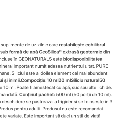
e suplimente de uz zilnic care
restabilește echilibrul
l sub formă de apă GeoSilica® extrasă geotermic din
or incluse în GEONATURALS este
biodisponibilitatea
mineral important numit adesea nutrientul uitat. PURE
mane. Siliciul este al doilea element cel mai abundent
 și inimii.
Compoziţie:
10 ml
20 ml
Siliciu natural
50
10 ml. Poate fi amestecat cu apă, suc sau alte lichide.
comandată.
Conținut pachet:
500 ml (50 porții de 10 ml).
deschidere se pastreaza la frigider si se foloseste in 3
e. Produs pentru adulti. Produsul nu este recomandat
ete variate. Este important să duci un stil de viață