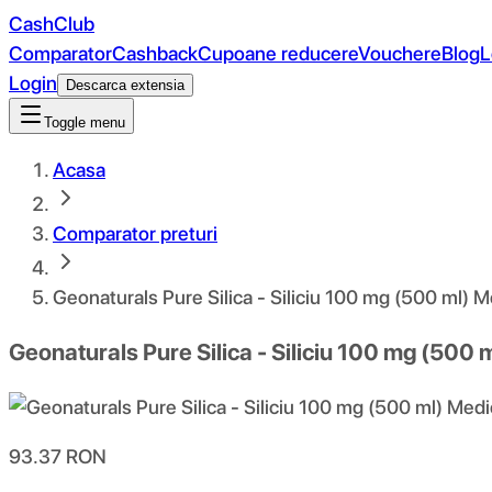
CashClub
Comparator
Cashback
Cupoane reducere
Vouchere
Blog
L
Login
Descarca extensia
Toggle menu
Acasa
Comparator preturi
Geonaturals Pure Silica - Siliciu 100 mg (500 ml) 
Geonaturals Pure Silica - Siliciu 100 mg (500
93.37
RON