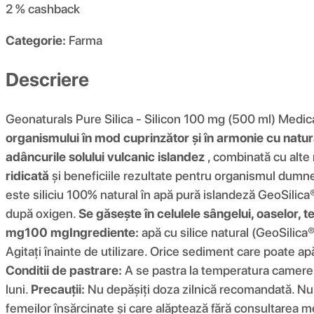
2 %
cashback
Categorie:
Farma
Descriere
Geonaturals Pure Silica - Silicon 100 mg (500 ml) Medi
organismului în mod cuprinzător și în armonie cu natur
adâncurile solului vulcanic islandez
, combinată cu alte
ridicată
și beneficiile rezultate pentru organismul dumn
este siliciu 100% natural în apă pură islandeză GeoSilica
după oxigen.
Se găsește în celulele sângelui, oaselor, ten
mg
100 mg
Ingrediente:
apă cu silice natural (GeoSilica®
Agitați înainte de utilizare. Orice sediment care poate a
Conditii de pastrare:
A se pastra la temperatura camerei 
luni.
Precauții:
Nu depășiți doza zilnică recomandată. Nu u
femeilor însărcinate și care alăptează fără consultarea med