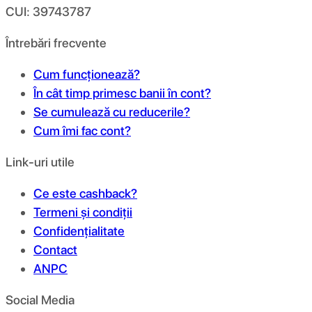
CUI: 39743787
Întrebări frecvente
Cum funcționează?
În cât timp primesc banii în cont?
Se cumulează cu reducerile?
Cum îmi fac cont?
Link-uri utile
Ce este cashback?
Termeni și condiții
Confidențialitate
Contact
ANPC
Social Media