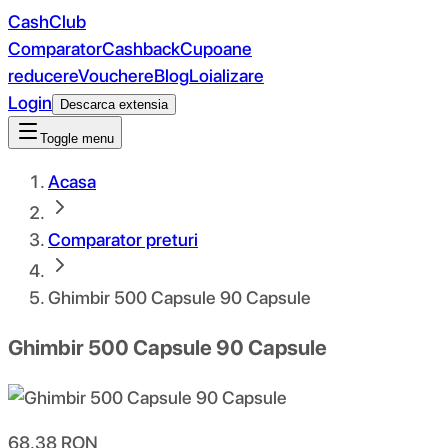
CashClub
Comparator
Cashback
Cupoane
reducere
Vouchere
Blog
Loializare
Login
Descarca extensia
Toggle menu
Acasa
Comparator preturi
Ghimbir 500 Capsule 90 Capsule
Ghimbir 500 Capsule 90 Capsule
68.38
RON