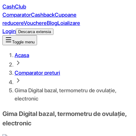
CashClub
Comparator
Cashback
Cupoane
reducere
Vouchere
Blog
Loializare
Login
Descarca extensia
Toggle menu
Acasa
Comparator preturi
Gima Digital bazal, termometru de ovulație,
electronic
Gima Digital bazal, termometru de ovulație,
electronic