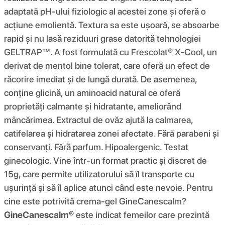
adaptată pH-ului fiziologic al acestei zone și oferă o
acțiune emolientă. Textura sa este ușoară, se absoarbe
rapid și nu lasă reziduuri grase datorită tehnologiei
GELTRAP™. A fost formulată cu Frescolat® X-Cool, un
derivat de mentol bine tolerat, care oferă un efect de
răcorire imediat și de lungă durată. De asemenea,
conține glicină, un aminoacid natural ce oferă
proprietăți calmante și hidratante, ameliorând
mâncărimea. Extractul de ovăz ajută la calmarea,
catifelarea și hidratarea zonei afectate. Fără parabeni și
conservanți. Fără parfum. Hipoalergenic. Testat
ginecologic. Vine într-un format practic și discret de
15g, care permite utilizatorului să îl transporte cu
ușurință și să îl aplice atunci când este nevoie. Pentru
cine este potrivită crema-gel GineCanescalm?
GineCanescalm®
este indicat femeilor care prezintă