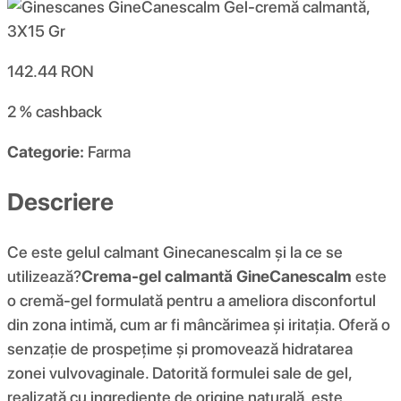
142.44
RON
2 %
cashback
Categorie:
Farma
Descriere
Ce este gelul calmant Ginecanescalm și la ce se
utilizează?
Crema-gel calmantă GineCanescalm
este
o cremă-gel formulată pentru a ameliora disconfortul
din zona intimă, cum ar fi mâncărimea și iritația. Oferă o
senzație de prospețime și promovează hidratarea
zonei vulvovaginale. Datorită formulei sale de gel,
realizată cu ingrediente de origine naturală, este