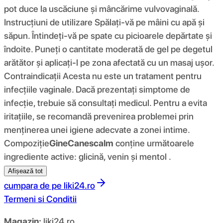
pot duce la uscăciune și mâncărime vulvovaginală.
Instrucțiuni de utilizare Spălați-vă pe mâini cu apă și
săpun. Întindeți-vă pe spate cu picioarele depărtate și
îndoite. Puneți o cantitate moderată de gel pe degetul
arătător și aplicați-l pe zona afectată cu un masaj ușor.
Contraindicații Acesta nu este un tratament pentru
infecțiile vaginale. Dacă prezentați simptome de
infecție, trebuie să consultați medicul. Pentru a evita
iritațiile, se recomandă prevenirea problemei prin
menținerea unei igiene adecvate a zonei intime.
Compoziţie
GineCanescalm
conține următoarele
ingrediente active: glicină, venin și mentol .
Afișează tot
cumpara de pe
liki24.ro
Termeni si Conditii
Magazin:
liki24.ro