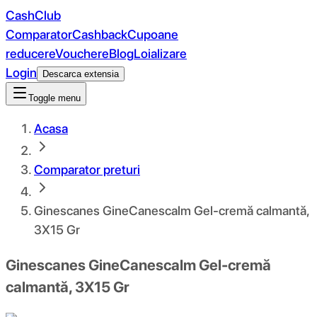
CashClub
Comparator
Cashback
Cupoane
reducere
Vouchere
Blog
Loializare
Login
Descarca extensia
Toggle menu
Acasa
Comparator preturi
Ginescanes GineCanescalm Gel-cremă calmantă,
3X15 Gr
Ginescanes GineCanescalm Gel-cremă
calmantă, 3X15 Gr