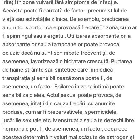
iritații în zona vulvară fără simptome de infecție.
Aceasta poate fi cauzată de factori precum stilul de
viață sau activitățile zilnice. De exemplu, practicarea
anumitor sporturi care provoacă frecare în zonă, cum ar
fi spinningul sau alergatul. Utilizarea absorbantelor, a
absorbantelor sau a tampoanelor poate provoca
ocluzie dacă nu sunt schimbate frecvent și, de
asemenea, favorizează o hidratare crescută. Purtarea
de haine strâmte sau sintetice care împiedică
transpirația și sensibilizează zona poate fi, de
asemenea, un factor. Epilarea în zona intimă poate
sensibiliza pielea. Actul sexual poate provoca, de
asemenea, iritații din cauza frecării cu anumite
produse, cum ar fi prezervativele, spermicidele,
jucăriile sexuale etc. Menstruația sau alte dezechilibre
hormonale pot fi, de asemenea, un factor, deoarece
acestea determină niveluri mai scăzute de estrogen și