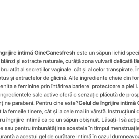
îngrijire intimă GineCanesfresh
este un săpun lichid speci
blânzi și extracte naturale, curăță zona vulvară delicată fă
bru atât al secrețiilor vaginale, cât și al celor transpirate.
lotus și extractelor de glicină. Alte ingrediente cheie din f
genitale feminine prin întărirea barierei protectoare a pieli
 Ingredientele sale active oferă o senzație plăcută de pros
nține parabeni. Pentru cine este?
Gelul de îngrijire intim
t la femeile tinere, cât și la cele mai în vârstă. Instrucțiun
tru îngrijire intimă ca pe un săpun obișnuit. Lăsați-l să ac
e sau pentru îmbunătățirea acesteia în timpul menstruați
iguranță a acestui gel de curățare intimă în cazul dumneavoa