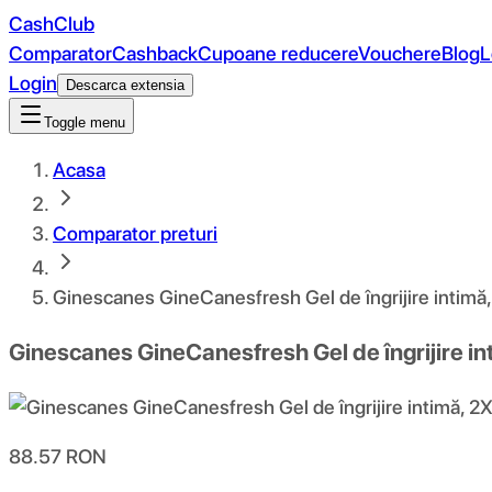
CashClub
Comparator
Cashback
Cupoane reducere
Vouchere
Blog
L
Login
Descarca extensia
Toggle menu
Acasa
Comparator preturi
Ginescanes GineCanesfresh Gel de îngrijire intimă
Ginescanes GineCanesfresh Gel de îngrijire i
88.57
RON