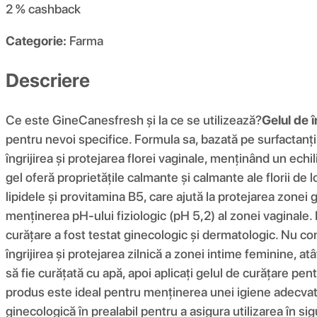
2 %
cashback
Categorie:
Farma
Descriere
Ce este GineCanesfresh și la ce se utilizează?
Gelul de 
pentru nevoi specifice. Formula sa, bazată pe surfactanți 
îngrijirea și protejarea florei vaginale, menținând un echili
gel oferă proprietățile calmante și calmante ale florii de 
lipidele și provitamina B5, care ajută la protejarea zonei 
menținerea pH-ului fiziologic (pH 5,2) al zonei vaginale.
curățare a fost testat ginecologic și dermatologic. Nu co
îngrijirea și protejarea zilnică a zonei intime feminine, atâ
să fie curățată cu apă, apoi aplicați gelul de curățare pen
produs este ideal pentru menținerea unei igiene adecvat
ginecologică în prealabil pentru a asigura utilizarea în s