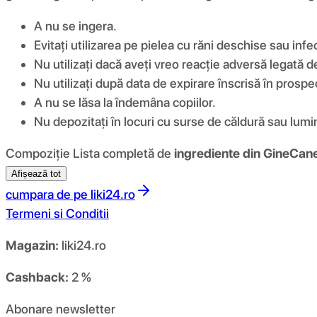
A nu se ingera.
Evitați utilizarea pe pielea cu răni deschise sau infec
Nu utilizați dacă aveți vreo reacție adversă legată d
Nu utilizați după data de expirare înscrisă în prospe
A nu se lăsa la îndemâna copiilor.
Nu depozitați în locuri cu surse de căldură sau lumi
Compoziţie Lista completă de
ingrediente din GineCan
Afișează tot
cumpara de pe
liki24.ro
Termeni si Conditii
Magazin:
liki24.ro
Cashback:
2 %
Abonare newsletter