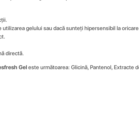
ții.
e utilizarea gelului sau dacă sunteți hipersensibil la oric
ct.
nă directă.
esfresh Gel
este următoarea: Glicină, Pantenol, Extracte de 