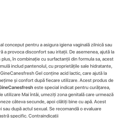
al conceput pentru a asigura igiena vaginală zilnică sau
ră a provoca disconfort sau iritații. De asemenea, ajută la
 În plus, în combinație cu surfactanții din formula sa, acest
ormulă includ pantenolul, cu proprietățile sale hidratante,
i. GineCanesfresh Gel conține acid lactic, care ajută la
pețime și confort după fiecare utilizare. Acest produs de
ă GineCanesfresh
este special indicat pentru curățarea,
i de utilizare Mai întâi, umeziți zona genitală care urmează
ționeze câteva secunde, apoi clătiți bine cu apă. Acest
ei sau după actul sexual. Se recomandă o evaluare
stră specific. Contraindicații