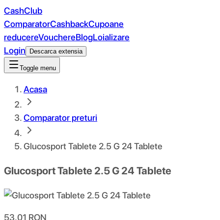
CashClub
Comparator
Cashback
Cupoane
reducere
Vouchere
Blog
Loializare
Login
Descarca extensia
Toggle menu
Acasa
Comparator preturi
Glucosport Tablete 2.5 G 24 Tablete
Glucosport Tablete 2.5 G 24 Tablete
53.01
RON