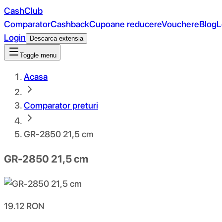
CashClub
Comparator
Cashback
Cupoane reducere
Vouchere
Blog
L
Login
Descarca extensia
Toggle menu
Acasa
Comparator preturi
GR-2850 21,5 cm
GR-2850 21,5 cm
19.12
RON