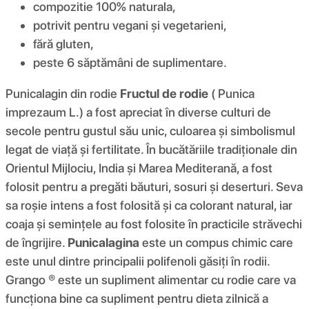
compozitie 100% naturala,
potrivit pentru vegani și vegetarieni,
fără gluten,
peste 6 săptămâni de suplimentare.
Punicalagin din rodie
Fructul de rodie
( Punica
imprezaum L.) a fost apreciat în diverse culturi de
secole pentru gustul său unic, culoarea și simbolismul
legat de viață și fertilitate. În bucătăriile tradiționale din
Orientul Mijlociu, India și Marea Mediterană, a fost
folosit pentru a pregăti băuturi, sosuri și deserturi. Seva
sa roșie intens a fost folosită și ca colorant natural, iar
coaja și semințele au fost folosite în practicile străvechi
de îngrijire.
Punicalagina
este un compus chimic care
este unul dintre principalii polifenoli găsiți în rodii.
Grango ® este un supliment alimentar cu rodie care va
funcționa bine ca supliment pentru dieta zilnică a