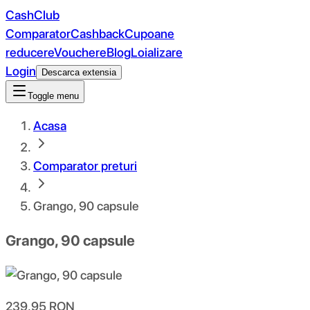
CashClub
Comparator
Cashback
Cupoane
reducere
Vouchere
Blog
Loializare
Login
Descarca extensia
Toggle menu
Acasa
Comparator preturi
Grango, 90 capsule
Grango, 90 capsule
239.95
RON