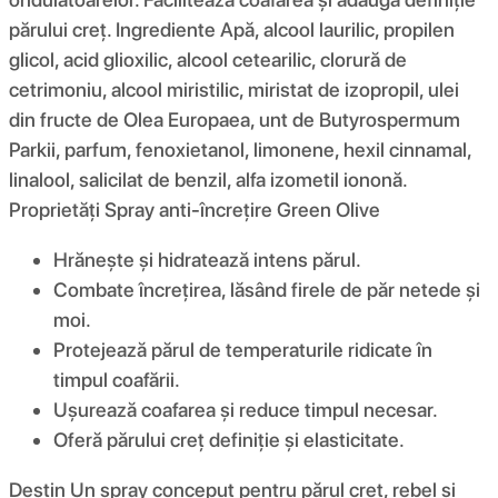
părului creț. Ingrediente Apă, alcool laurilic, propilen
glicol, acid glioxilic, alcool cetearilic, clorură de
cetrimoniu, alcool miristilic, miristat de izopropil, ulei
din fructe de Olea Europaea, unt de Butyrospermum
Parkii, parfum, fenoxietanol, limonene, hexil cinnamal,
linalool, salicilat de benzil, alfa izometil iononă.
Proprietăți Spray anti-încrețire Green Olive
Hrănește și hidratează intens părul.
Combate încrețirea, lăsând firele de păr netede și
moi.
Protejează părul de temperaturile ridicate în
timpul coafării.
Ușurează coafarea și reduce timpul necesar.
Oferă părului creț definiție și elasticitate.
Destin Un spray conceput pentru părul creț, rebel și