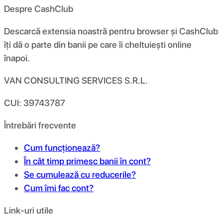
Despre CashClub
Descarcă extensia noastră pentru browser și CashClub
îți dă o parte din banii pe care îi cheltuiești online
înapoi.
VAN CONSULTING SERVICES S.R.L.
CUI: 39743787
Întrebări frecvente
Cum funcționează?
În cât timp primesc banii în cont?
Se cumulează cu reducerile?
Cum îmi fac cont?
Link-uri utile