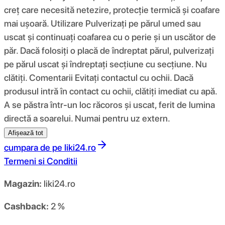
creț care necesită netezire, protecție termică și coafare
mai ușoară. Utilizare Pulverizați pe părul umed sau
uscat și continuați coafarea cu o perie și un uscător de
păr. Dacă folosiți o placă de îndreptat părul, pulverizați
pe părul uscat și îndreptați secțiune cu secțiune. Nu
clătiți. Comentarii Evitați contactul cu ochii. Dacă
produsul intră în contact cu ochii, clătiți imediat cu apă.
A se păstra într-un loc răcoros și uscat, ferit de lumina
directă a soarelui. Numai pentru uz extern.
Afișează tot
cumpara de pe
liki24.ro
Termeni si Conditii
Magazin:
liki24.ro
Cashback:
2 %