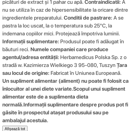
picături de extract și 1 pahar cu apă.
Contraindicatii:
A
nu se utiliza în caz de hipersensibilitate la oricare dintre
ingredientele preparatului.
Conditii de pastrare:
A se
pastra la loc uscat, la o temperatura sub 25°C, la
indemana copiilor mici. Protejează împotriva luminii.
Informații suplimentare:
Produsul poate fi adăugat în
băuturi reci.
Numele companiei care produce
agentul/adresa entității:
Herbamedicus Polska Sp. z o
stradă w. Kazimierza Wielkiego 3 95-080, Tuszyn
Țara
sau locul de origine:
Fabricat în Uniunea Europeană.
Un supliment alimentar (aliment) nu poate fi folosit ca
înlocuitor al unei diete variate.
Scopul unui supliment
alimentar este de a suplimenta dieta
normală.
Informații suplimentare despre produs pot fi
găsite în prospectul atașat produsului sau pe
ambalajul acestuia.
Afișează tot