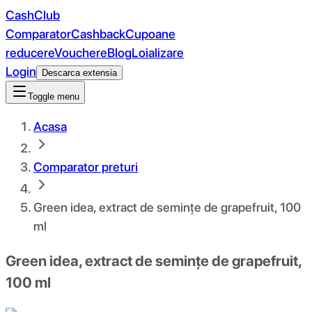
CashClub
Comparator
Cashback
Cupoane
reducere
Vouchere
Blog
Loializare
Login
Descarca extensia
Toggle menu
Acasa
Comparator preturi
Green idea, extract de semințe de grapefruit, 100
ml
Green idea, extract de semințe de grapefruit,
100 ml