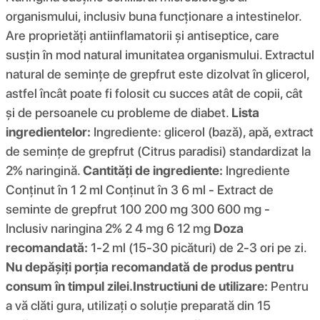
organismului, inclusiv buna funcționare a intestinelor.
Are proprietăți antiinflamatorii și antiseptice, care
susțin în mod natural imunitatea organismului. Extractul
natural de semințe de grepfrut este dizolvat în glicerol,
astfel încât poate fi folosit cu succes atât de copii, cât
și de persoanele cu probleme de diabet.
Lista
ingredientelor:
Ingrediente: glicerol (bază), apă, extract
de semințe de grepfrut (Citrus paradisi) standardizat la
2% naringină.
Cantități de ingrediente:
Ingrediente
Conținut în 1 2 ml Conținut în 3 6 ml - Extract de
seminte de grepfrut 100 200 mg 300 600 mg -
Inclusiv naringina 2% 2 4 mg 6 12 mg
Doza
recomandată:
1-2 ml (15-30 picături) de 2-3 ori pe zi.
Nu depășiți porția recomandată de produs pentru
consum în timpul zilei.
Instructiuni de utilizare:
Pentru
a vă clăti gura, utilizați o soluție preparată din 15