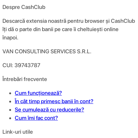
Despre CashClub
Descarcă extensia noastră pentru browser și CashClub
îți dă o parte din banii pe care îi cheltuiești online
înapoi.
VAN CONSULTING SERVICES S.R.L.
CUI: 39743787
Întrebări frecvente
Cum funcționează?
În cât timp primesc banii în cont?
Se cumulează cu reducerile?
Cum îmi fac cont?
Link-uri utile