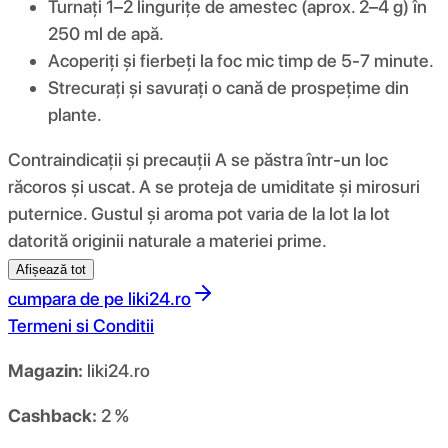
Turnați 1–2 lingurițe de amestec (aprox. 2–4 g) în
250 ml de apă.
Acoperiți și fierbeți la foc mic timp de 5-7 minute.
Strecurați și savurați o cană de prospețime din
plante.
Contraindicații și precauții A se păstra într-un loc
răcoros și uscat. A se proteja de umiditate și mirosuri
puternice. Gustul și aroma pot varia de la lot la lot
datorită originii naturale a materiei prime.
Afișează tot
cumpara de pe
liki24.ro
Termeni si Conditii
Magazin:
liki24.ro
Cashback:
2 %