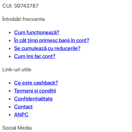
CUI: 39743787
Întrebări frecvente
Cum funcționează?
În cât timp primesc banii în cont?
Se cumulează cu reducerile?
Cum îmi fac cont?
Link-uri utile
Ce este cashback?
Termeni și condiții
Confidențialitate
Contact
ANPC
Social Media