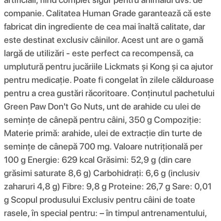
companie. Calitatea Human Grade garantează că este
fabricat din ingrediente de cea mai înaltă calitate, dar
este destinat exclusiv câinilor. Acest unt are o gamă
largă de utilizări - este perfect ca recompensă, ca
umplutură pentru jucăriile Lickmats și Kong și ca ajutor
pentru medicație. Poate fi congelat în zilele călduroase
pentru a crea gustări răcoritoare. Conținutul pachetului
Green Paw Don't Go Nuts, unt de arahide cu ulei de
semințe de cânepă pentru câini, 350 g Compoziție:
Materie primă: arahide, ulei de extracție din turte de
semințe de cânepă 700 mg. Valoare nutrițională per
100 g Energie: 629 kcal Grăsimi: 52,9 g (din care
grăsimi saturate 8,6 g) Carbohidrați: 6,6 g (inclusiv
zaharuri 4,8 g) Fibre: 9,8 g Proteine: 26,7 g Sare: 0,01
g Scopul produsului Exclusiv pentru câini de toate
rasele, în special pentru: – în timpul antrenamentului,