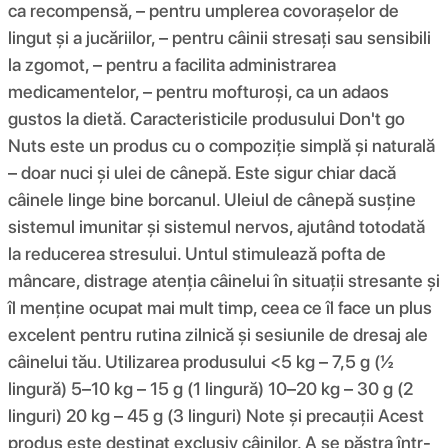
ca recompensă, – pentru umplerea covorașelor de
lingut și a jucăriilor, – pentru câinii stresați sau sensibili
la zgomot, – pentru a facilita administrarea
medicamentelor, – pentru mofturoși, ca un adaos
gustos la dietă. Caracteristicile produsului Don't go
Nuts este un produs cu o compoziție simplă și naturală
– doar nuci și ulei de cânepă. Este sigur chiar dacă
câinele linge bine borcanul. Uleiul de cânepă susține
sistemul imunitar și sistemul nervos, ajutând totodată
la reducerea stresului. Untul stimulează pofta de
mâncare, distrage atenția câinelui în situații stresante și
îl menține ocupat mai mult timp, ceea ce îl face un plus
excelent pentru rutina zilnică și sesiunile de dresaj ale
câinelui tău. Utilizarea produsului <5 kg – 7,5 g (½
lingură) 5–10 kg – 15 g (1 lingură) 10–20 kg – 30 g (2
linguri) 20 kg – 45 g (3 linguri) Note și precauții Acest
produs este destinat exclusiv câinilor. A se păstra într-