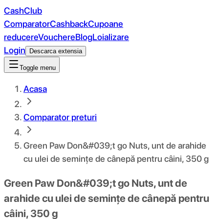
CashClub
Comparator
Cashback
Cupoane
reducere
Vouchere
Blog
Loializare
Login
Descarca extensia
Toggle menu
Acasa
Comparator preturi
Green Paw Don&#039;t go Nuts, unt de arahide
cu ulei de semințe de cânepă pentru câini, 350 g
Green Paw Don&#039;t go Nuts, unt de
arahide cu ulei de semințe de cânepă pentru
câini, 350 g