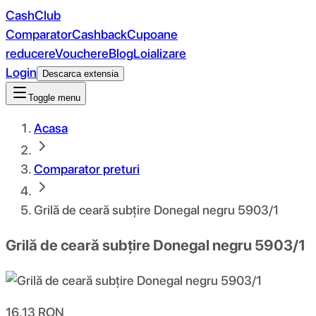
CashClub
Comparator
Cashback
Cupoane
reducere
Vouchere
Blog
Loializare
Login
Descarca extensia
Toggle menu
Acasa
Comparator preturi
Grilă de ceară subțire Donegal negru 5903/1
Grilă de ceară subțire Donegal negru 5903/1
16.13
RON