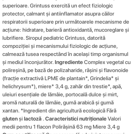
superioare. Grintuss exercită un efect fiziologic
protector, calmant și antiinflamator asupra căilor
respiratorii superioare prin următoarele mecanisme de
acțiune: hidratare, barieră antioxidantă, mucoreglare și
lubrifiere. Siropul pediatric Grintuss, datorită
compoziției și mecanismului fiziologic de acțiune,
calmează tusea respectând în același timp organismul
și mediul înconjurător.
Ingrediente
Complex vegetal cu
polireșină, pe bază de polizaharide, rășini și flavonoide
(fracție extractivă LPME de plantain*, Grindelia* și
helichrysum*), miere* 3,4 g, zahăr din trestie*, apă,
uleiuri esențiale de lămâie, portocală dulce și mirt,
aromă naturală de lămâie, gumă arabică și gumă
xantan. *Ingredient din agricultură ecologică Fără
gluten
și
lactoză
.
Caracteristici nutriționale
Valori
medii pentru 1 flacon Polirășină 63 mg Miere 3,4 g