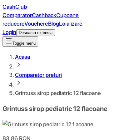
CashClub
Comparator
Cashback
Cupoane
reducere
Vouchere
Blog
Loializare
Login
Descarca extensia
Toggle menu
Acasa
Comparator preturi
Grintuss sirop pediatric 12 flacoane
Grintuss sirop pediatric 12 flacoane
83.86
RON