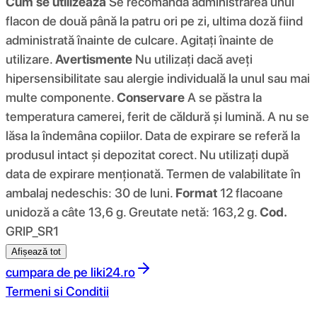
Cum se utilizează
Se recomandă administrarea unui
flacon de două până la patru ori pe zi, ultima doză fiind
administrată înainte de culcare. Agitați înainte de
utilizare.
Avertismente
Nu utilizați dacă aveți
hipersensibilitate sau alergie individuală la unul sau mai
multe componente.
Conservare
A se păstra la
temperatura camerei, ferit de căldură și lumină. A nu se
lăsa la îndemâna copiilor. Data de expirare se referă la
produsul intact și depozitat corect. Nu utilizați după
data de expirare menționată. Termen de valabilitate în
ambalaj nedeschis: 30 de luni.
Format
12 flacoane
unidoză a câte 13,6 g. Greutate netă: 163,2 g.
Cod.
GRIP_SR1
Afișează tot
cumpara de pe
liki24.ro
Termeni si Conditii