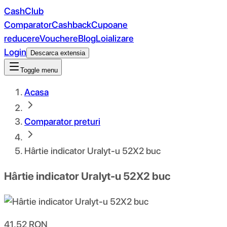
CashClub
Comparator
Cashback
Cupoane
reducere
Vouchere
Blog
Loializare
Login
Descarca extensia
Toggle menu
Acasa
Comparator preturi
Hârtie indicator Uralyt-u 52X2 buc
Hârtie indicator Uralyt-u 52X2 buc
41.52
RON