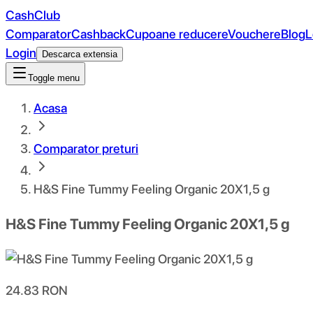
CashClub
Comparator
Cashback
Cupoane reducere
Vouchere
Blog
L
Login
Descarca extensia
Toggle menu
Acasa
Comparator preturi
H&S Fine Tummy Feeling Organic 20X1,5 g
H&S Fine Tummy Feeling Organic 20X1,5 g
24.83
RON