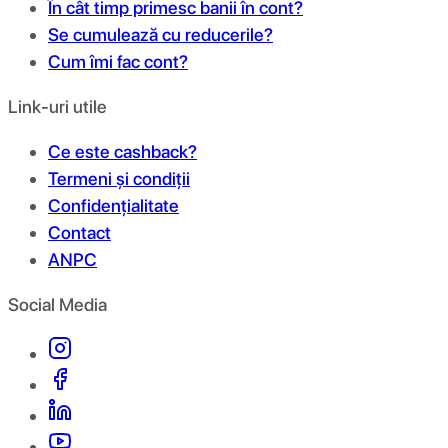
În cât timp primesc banii în cont?
Se cumulează cu reducerile?
Cum îmi fac cont?
Link-uri utile
Ce este cashback?
Termeni și condiții
Confidențialitate
Contact
ANPC
Social Media