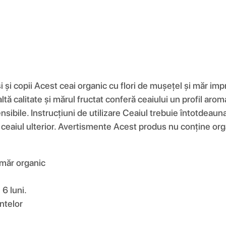
 și copii Acest ceai organic cu flori de mușețel și măr impr
ltă calitate și mărul fructat conferă ceaiului un profil aromat
nsibile. Instrucțiuni de utilizare Ceaiul trebuie întotdeau
ciți ceaiul ulterior. Avertismente Acest produs nu conține o
 măr organic
 6 luni.
ntelor