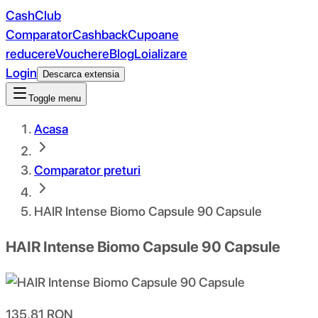
CashClub
Comparator
Cashback
Cupoane
reducere
Vouchere
Blog
Loializare
Login
Descarca extensia
Toggle menu
Acasa
Comparator preturi
HAIR Intense Biomo Capsule 90 Capsule
HAIR Intense Biomo Capsule 90 Capsule
135.81
RON