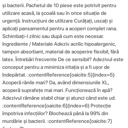
și bacterii. Pachetul de 10 piese este potrivit pentru
utilizare acasă, la școală sau în orice situație de
urgență. Instrucțiuni de utilizare Curățați, uscați și
aplicați pansamentul pentru a acoperi complet rana.
Schimbați-l zilnic sau după cum este necesar.
Ingrediente / Materiale Adeziv acrilic hipoalergenic,
tampon absorbant, material de acoperire flexibil, fără
latex. Întrebări frecvente De ce sensibil? Adezivul este
conceput pentru a minimiza iritația și a fi ușor de
îndepărtat. :contentReference[oaicite:5]{index=5}
Acoperă rănile mari? Da, având dimensiunile XL,
acoperă suprafețe mai mari. Funcționează în apă?
Adezivul rămâne stabil chiar și atunci când este ud.
:contentReference[oaicite:6]{index=6} Protecție
împotriva infecțiilor? Blochează până la 99% din
murdărie și bacterii. :contentReference[oaicite:7]