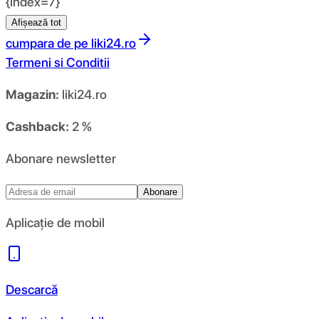
{index=7}
Afișează tot
cumpara de pe
liki24.ro
Termeni si Conditii
Magazin:
liki24.ro
Cashback:
2 %
Abonare newsletter
Abonare
Aplicație de mobil
Descarcă