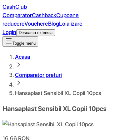
CashClub
Comparator
Cashback
Cupoane
reducere
Vouchere
Blog
Loializare
Login
Descarca extensia
Toggle menu
Acasa
Comparator preturi
Hansaplast Sensibil XL Copii 10pcs
Hansaplast Sensibil XL Copii 10pcs
16.66
RON