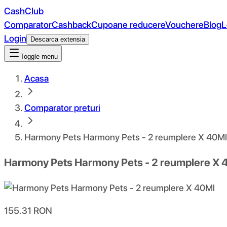
CashClub
Comparator
Cashback
Cupoane reducere
Vouchere
Blog
L
Login
Descarca extensia
Toggle menu
Acasa
Comparator preturi
Harmony Pets Harmony Pets - 2 reumplere X 40Ml
Harmony Pets Harmony Pets - 2 reumplere X 
155.31
RON