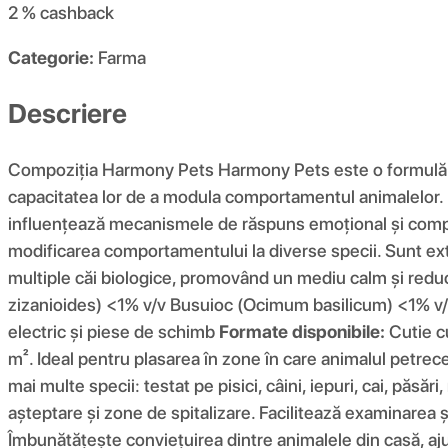
2 %
cashback
Categorie:
Farma
Descriere
Compoziția Harmony Pets Harmony Pets este o formulă pat
capacitatea lor de a modula comportamentul animalelor. Pr
influențează mecanismele de răspuns emoțional și compor
modificarea comportamentului la diverse specii. Sunt ext
multiple căi biologice, promovând un mediu calm și reduc
zizanioides) <1% v/v Busuioc (Ocimum basilicum) <1% v/v S
electric și piese de schimb
Formate disponibile:
Cutie cu
m². Ideal pentru plasarea în zone în care animalul petrece m
mai multe specii: testat pe pisici, câini, iepuri, cai, păsă
așteptare și zone de spitalizare. Facilitează examinarea ș
Îmbunătățește conviețuirea dintre animalele din casă, aju