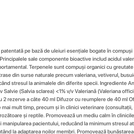
entată pe bază de uleiuri esențiale bogate în compuși vo
incipalele sale componente bioactive includ acidul valeren
tamental. Terpenele sunt compuși organici cu greutate mo
rase din surse naturale precum valeriana, vetiverul, busui
ând stresul la animalele din diferite specii. Ingrediente 
alvie (Salvia sclarea) <1% v/v Valeriană (Valeriana offici
 2 rezerve a câte 40 ml Difuzor cu reumplere de 40 ml Ofe
ai mult timp, precum și în clinici veterinare (consultații, sp
ri, rozătoare și reptile. Promovează un mediu calm în clinicil
i manipularea pacientului, reducând la minimum stresul atât 
tând la adaptarea noilor membri. Promovează bunăstarea emo