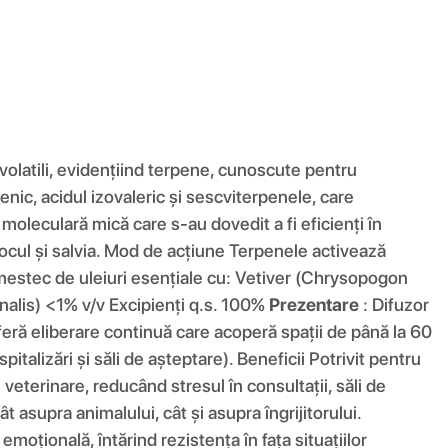
latili, evidențiind terpene, cunoscute pentru
ic, acidul izovaleric și sescviterpenele, care
leculară mică care s-au dovedit a fi eficienți în
ocul și salvia. Mod de acțiune Terpenele activează
Amestec de uleiuri esențiale cu: Vetiver (Chrysopogon
nalis) <1% v/v Excipienți q.s. 100%
Prezentare
: Difuzor
ră eliberare continuă care acoperă spații de până la 60
italizări și săli de așteptare). Beneficii Potrivit pentru
e veterinare, reducând stresul în consultații, săli de
asupra animalului, cât și asupra îngrijitorului.
țională, întărind rezistența în fața situațiilor