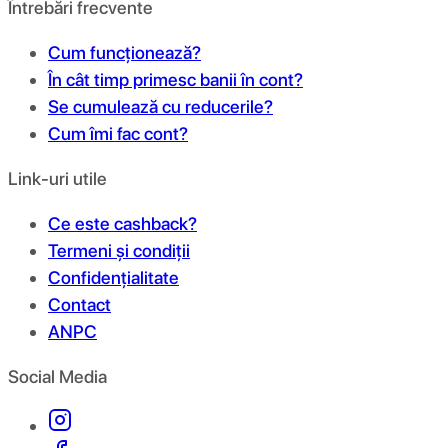
Întrebări frecvente
Cum funcționează?
În cât timp primesc banii în cont?
Se cumulează cu reducerile?
Cum îmi fac cont?
Link-uri utile
Ce este cashback?
Termeni și condiții
Confidențialitate
Contact
ANPC
Social Media