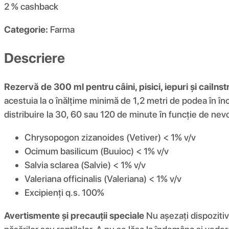
2 %
cashback
Categorie:
Farma
Descriere
Rezervă de 300 ml pentru câini, pisici, iepuri și cai
Inst
acestuia la o înălțime minimă de 1,2 metri de podea în înc
distribuire la 30, 60 sau 120 de minute în funcție de nevo
Chrysopogon zizanoides (Vetiver) < 1% v/v
Ocimum basilicum (Buuioc) < 1% v/v
Salvia sclarea (Salvie) < 1% v/v
Valeriana officinalis (Valeriana) < 1% v/v
Excipienți q.s. 100%
Avertismente și precauții speciale
Nu așezați dispozitivu