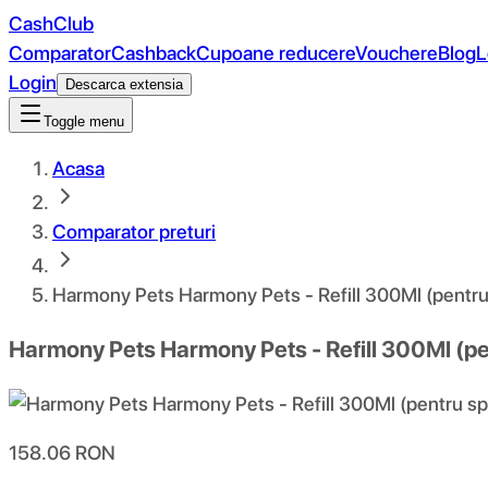
CashClub
Comparator
Cashback
Cupoane reducere
Vouchere
Blog
L
Login
Descarca extensia
Toggle menu
Acasa
Comparator preturi
Harmony Pets Harmony Pets - Refill 300Ml (pentru 
Harmony Pets Harmony Pets - Refill 300Ml (pe
158.06
RON