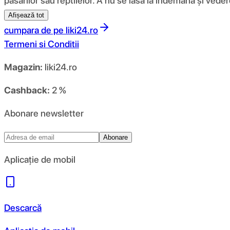
păsărilor sau reptilelor. A nu se lăsa la îndemâna și vedere
Afișează tot
cumpara de pe
liki24.ro
Termeni si Conditii
Magazin:
liki24.ro
Cashback:
2 %
Abonare newsletter
Abonare
Aplicație de mobil
Descarcă