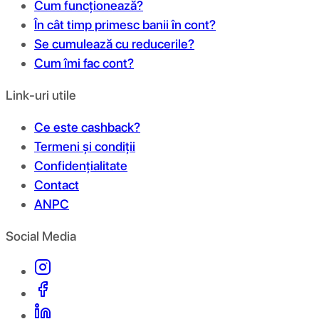
Cum funcționează?
În cât timp primesc banii în cont?
Se cumulează cu reducerile?
Cum îmi fac cont?
Link-uri utile
Ce este cashback?
Termeni și condiții
Confidențialitate
Contact
ANPC
Social Media