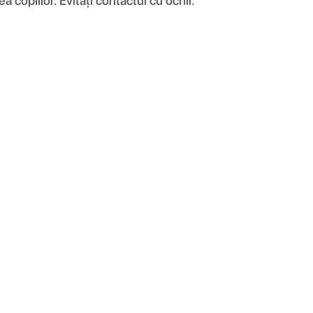
a copiilor. Evitați contactul cu ochii.