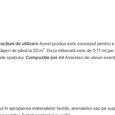
rucțiuni de utilizare
Acest produs este conceput pentru a f
ăperi de până la 20 m². Doza eliberată este de 0,11 ml per 
ile spațiului.
Compoziție per ml
Amestec de uleiuri esenț
l în apropierea materialelor textile, animalelor sau pe supr