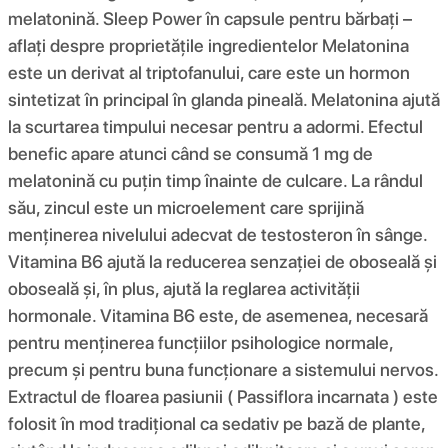
melatonină. Sleep Power în capsule pentru bărbați –
aflați despre proprietățile ingredientelor Melatonina
este un derivat al triptofanului, care este un hormon
sintetizat în principal în glanda pineală. Melatonina ajută
la scurtarea timpului necesar pentru a adormi. Efectul
benefic apare atunci când se consumă 1 mg de
melatonină cu puțin timp înainte de culcare. La rândul
său, zincul este un microelement care sprijină
menținerea nivelului adecvat de testosteron în sânge.
Vitamina B6 ajută la reducerea senzației de oboseală și
oboseală și, în plus, ajută la reglarea activității
hormonale. Vitamina B6 este, de asemenea, necesară
pentru menținerea funcțiilor psihologice normale,
precum și pentru buna funcționare a sistemului nervos.
Extractul de floarea pasiunii ( Passiflora incarnata ) este
folosit în mod tradițional ca sedativ pe bază de plante,