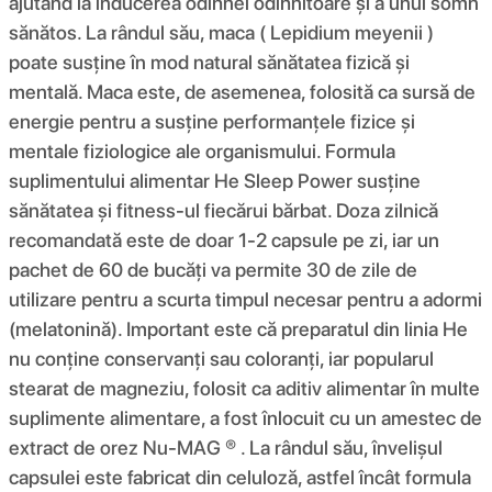
ajutând la inducerea odihnei odihnitoare și a unui somn
sănătos. La rândul său, maca ( Lepidium meyenii )
poate susține în mod natural sănătatea fizică și
mentală. Maca este, de asemenea, folosită ca sursă de
energie pentru a susține performanțele fizice și
mentale fiziologice ale organismului. Formula
suplimentului alimentar He Sleep Power susține
sănătatea și fitness-ul fiecărui bărbat. Doza zilnică
recomandată este de doar 1-2 capsule pe zi, iar un
pachet de 60 de bucăți va permite 30 de zile de
utilizare pentru a scurta timpul necesar pentru a adormi
(melatonină). Important este că preparatul din linia He
nu conține conservanți sau coloranți, iar popularul
stearat de magneziu, folosit ca aditiv alimentar în multe
suplimente alimentare, a fost înlocuit cu un amestec de
extract de orez Nu-MAG ® . La rândul său, învelișul
capsulei este fabricat din celuloză, astfel încât formula