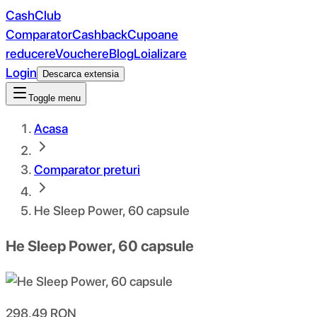
CashClub
Comparator
Cashback
Cupoane
reducere
Vouchere
Blog
Loializare
Login
Descarca extensia
Toggle menu
Acasa
Comparator preturi
He Sleep Power, 60 capsule
He Sleep Power, 60 capsule
298.49
RON