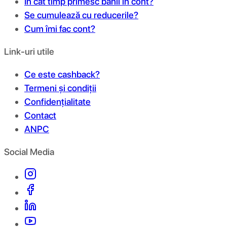
În cât timp primesc banii în cont?
Se cumulează cu reducerile?
Cum îmi fac cont?
Link-uri utile
Ce este cashback?
Termeni și condiții
Confidențialitate
Contact
ANPC
Social Media