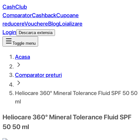
CashClub
Comparator
Cashback
Cupoane
reducere
Vouchere
Blog
Loializare
Login
Descarca extensia
Toggle menu
Acasa
Comparator preturi
Heliocare 360° Mineral Tolerance Fluid SPF 50 50
ml
Heliocare 360° Mineral Tolerance Fluid SPF
50 50 ml