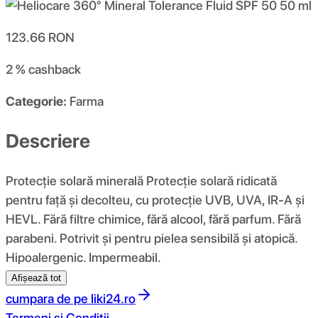
123.66
RON
2 %
cashback
Categorie:
Farma
Descriere
Protecție solară minerală Protecție solară ridicată
pentru față și decolteu, cu protecție UVB, UVA, IR-A și
HEVL. Fără filtre chimice, fără alcool, fără parfum. Fără
parabeni. Potrivit și pentru pielea sensibilă și atopică.
Hipoalergenic. Impermeabil.
Afișează tot
cumpara de pe
liki24.ro
Termeni si Conditii