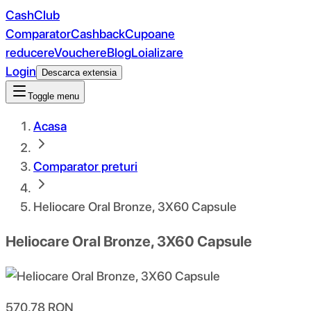
CashClub
Comparator
Cashback
Cupoane
reducere
Vouchere
Blog
Loializare
Login
Descarca extensia
Toggle menu
Acasa
Comparator preturi
Heliocare Oral Bronze, 3X60 Capsule
Heliocare Oral Bronze, 3X60 Capsule
570.78
RON