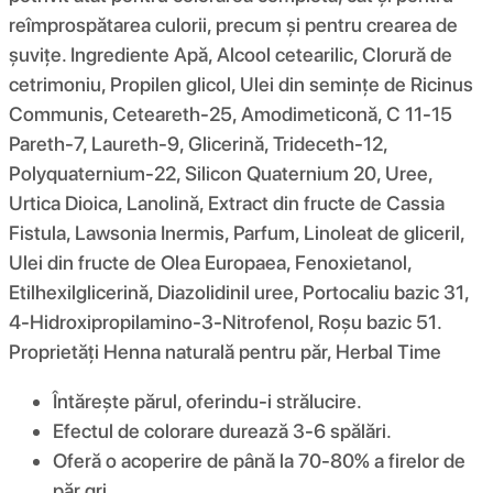
reîmprospătarea culorii, precum și pentru crearea de
șuvițe. Ingrediente Apă, Alcool cetearilic, Clorură de
cetrimoniu, Propilen glicol, Ulei din semințe de Ricinus
Communis, Ceteareth-25, Amodimeticonă, C 11-15
Pareth-7, Laureth-9, Glicerină, Trideceth-12,
Polyquaternium-22, Silicon Quaternium 20, Uree,
Urtica Dioica, Lanolină, Extract din fructe de Cassia
Fistula, Lawsonia Inermis, Parfum, Linoleat de gliceril,
Ulei din fructe de Olea Europaea, Fenoxietanol,
Etilhexilglicerină, Diazolidinil uree, Portocaliu bazic 31,
4-Hidroxipropilamino-3-Nitrofenol, Roșu bazic 51.
Proprietăți Henna naturală pentru păr, Herbal Time
Întărește părul, oferindu-i strălucire.
Efectul de colorare durează 3-6 spălări.
Oferă o acoperire de până la 70-80% a firelor de
păr gri.