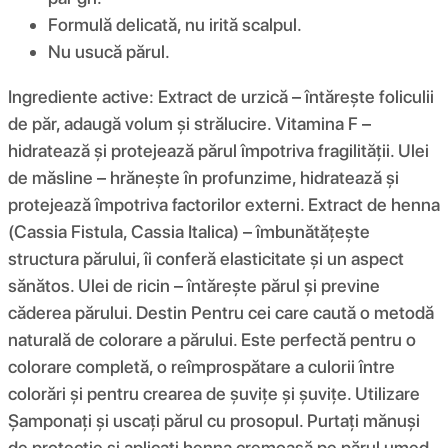
Formulă delicată, nu irită scalpul.
Nu usucă părul.
Ingrediente active: Extract de urzică – întărește foliculii
de păr, adaugă volum și strălucire. Vitamina F –
hidratează și protejează părul împotriva fragilității. Ulei
de măsline – hrănește în profunzime, hidratează și
protejează împotriva factorilor externi. Extract de henna
(Cassia Fistula, Cassia Italica) – îmbunătățește
structura părului, îi conferă elasticitate și un aspect
sănătos. Ulei de ricin – întărește părul și previne
căderea părului. Destin Pentru cei care caută o metodă
naturală de colorare a părului. Este perfectă pentru o
colorare completă, o reîmprospătare a culorii între
colorări și pentru crearea de șuvițe și șuvițe. Utilizare
Șamponați și uscați părul cu prosopul. Purtați mănuși
de protecție și aplicați henna cremoasă pe părul umed,