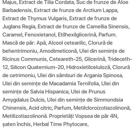
Majus, Extract de Tilia Cordata, Suc de frunze de Aloe
Barbadensis, Extract de frunze de Arctium Lappa,
Extract de Thymus Vulgaris, Extract de frunze de
Juglans Regia, Extract de frunze de Camellia Sinensis,
Caramel, Fenoxietanol, Etilhexilglicerină, Parfum.
Mască de păr: Apă, Alcool cetearilic, Clorură de
behentrimoniu, Amodimeticonă, Ulei din semințe de
Ricinus Communis, Ceteareth-25, Glicerină, Trideceth-
12, Silicon Quaternium-20, Hidroxietilceluloză, Clorură
de cetrimoniu, Ulei din sâmburi de Argania Spinosa,
Ulei din semințe de Macadamia Ternifolia, Ulei din
semințe de Salvia Hispanica, Ulei de Prunus
Amygdalus Dulcis, Ulei din semințe de Simmondsia
Chinensis, Acid citric, Parfum, Metilcloroizotiazolinonă,
Metilizotiazolinonă. Proprietăți Vopsea de păr 4N,
șaten închis, Herbal Time Phytocare,