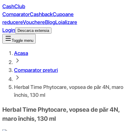
CashClub
Comparator
Cashback
Cupoane
reducere
Vouchere
Blog
Loializare
Login
Descarca extensia
Toggle menu
Acasa
Comparator preturi
Herbal Time Phytocare, vopsea de păr 4N, maro
închis, 130 ml
Herbal Time Phytocare, vopsea de păr 4N,
maro închis, 130 ml