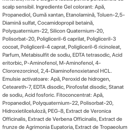
scalp sensibil. Ingrediente Gel colorant: Apă,
Propanediol, Gumă xantan, Etanolamină, Toluen-2,5-
Diamină sulfat, Cocamidopropil betaină,
Polyquaternium-22, Silicon Quaternium-20,
Polisorbat-20, Poligliceril-6 caprilat, Poligliceril-3
cocoat, Poligliceril-4 caprat, Poligliceril-6 ricinoleat,
Parfum, Metabisulfit de sodiu, EDTA tetrasodic, Acid
eritorbic, P-Aminofenol, Μ-Aminofenol, 4-
Clororezorcinol, 2,4-Diaminofenoxietanol HCL.
Emulsie activatoare: Apă, Peroxid de hidrogen,
Ceteareth-7, EDTA disodic, Pirofosfat disodic, Stanat
de sodiu, Acid fosforic. Fitoconcentrat: Apă,
Propanediol, Polyquaternium-22, Polisorbat-20,
Hidroxietilceluloză, PEG-8, Extract de Veronica
Officinalis, Extract de Verbena Officinalis, Extract de
frunze de Agrimonia Eupatoria, Extract de Tropaeolum