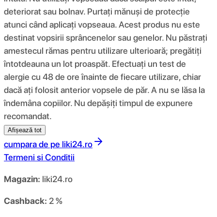
deteriorat sau bolnav. Purtați mănuși de protecție
atunci când aplicați vopseaua. Acest produs nu este
destinat vopsirii sprâncenelor sau genelor. Nu păstrați
amestecul rămas pentru utilizare ulterioară; pregătiți
întotdeauna un lot proaspăt. Efectuați un test de
alergie cu 48 de ore înainte de fiecare utilizare, chiar
dacă ați folosit anterior vopsele de păr. A nu se lăsa la
îndemâna copiilor. Nu depășiți timpul de expunere
recomandat.
Afișează tot
cumpara de pe
liki24.ro
Termeni si Conditii
Magazin:
liki24.ro
Cashback:
2 %