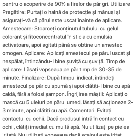
pentru o acoperire de 90% a firelor de păr gri. Utilizare
Pregătire: Purtați o haină de protecție și mănuși și
asigurați-vă că părul este uscat înainte de aplicare.
Amestecare: Stoarceți conținutul tubului cu gelul
colorant și fitoconcentratul în sticla cu emulsia
activatoare, apoi agitați până se obține un amestec
omogen. Aplicare: Aplicați amestecul pe părul uscat și
nespălat, întinzându-l bine șuviță cu șuviță. Timp de
aplicare: Lăsați vopseaua pe păr timp de 30-35 de
minute. Finalizare: După timpul indicat, întindeți
amestecul pe păr cu spumă și apoi clătiți-l bine cu apă
caldă, fără a folosi șampon. Îngrijirea măștii: Aplicați o
mască cu 5 uleiuri pe părul umed, lăsați să acționeze 2-
3 minute, apoi clătiți cu apă. Comentarii Evitați
contactul cu ochii. Dacă produsul intră în contact cu
ochii, clătiți imediat cu multă apă. Nu utilizați pe pielea
iritată. Nu utilizați vopseaua dacă scalpul este iritat,