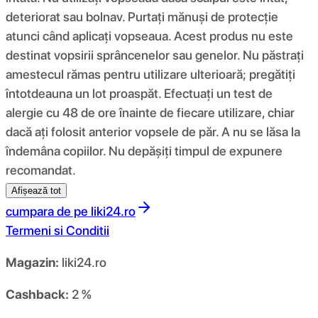
deteriorat sau bolnav. Purtați mănuși de protecție
atunci când aplicați vopseaua. Acest produs nu este
destinat vopsirii sprâncenelor sau genelor. Nu păstrați
amestecul rămas pentru utilizare ulterioară; pregătiți
întotdeauna un lot proaspăt. Efectuați un test de
alergie cu 48 de ore înainte de fiecare utilizare, chiar
dacă ați folosit anterior vopsele de păr. A nu se lăsa la
îndemâna copiilor. Nu depășiți timpul de expunere
recomandat.
Afișează tot
cumpara de pe
liki24.ro
Termeni si Conditii
Magazin:
liki24.ro
Cashback:
2 %