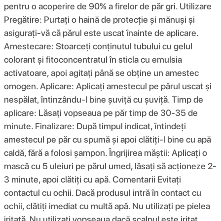
pentru o acoperire de 90% a firelor de păr gri. Utilizare
Pregătire: Purtați o haină de protecție și mănuși și
asigurați-vă că părul este uscat înainte de aplicare.
Amestecare: Stoarceți conținutul tubului cu gelul
colorant și fitoconcentratul în sticla cu emulsia
activatoare, apoi agitați până se obține un amestec
omogen. Aplicare: Aplicați amestecul pe părul uscat și
nespălat, întinzându-l bine șuviță cu șuviță. Timp de
aplicare: Lăsați vopseaua pe păr timp de 30-35 de
minute. Finalizare: După timpul indicat, întindeți
amestecul pe păr cu spumă și apoi clătiți-l bine cu apă
caldă, fără a folosi șampon. Îngrijirea măștii: Aplicați o
mască cu 5 uleiuri pe părul umed, lăsați să acționeze 2-
3 minute, apoi clătiți cu apă. Comentarii Evitați
contactul cu ochii. Dacă produsul intră în contact cu
ochii, clătiți imediat cu multă apă. Nu utilizați pe pielea
iritată. Nu utilizați vopseaua dacă scalpul este iritat,