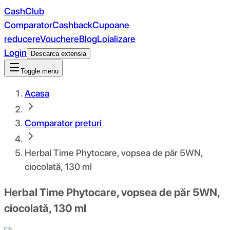
CashClub
Comparator
Cashback
Cupoane
reducere
Vouchere
Blog
Loializare
Login
Descarca extensia
Toggle menu
Acasa
Comparator preturi
Herbal Time Phytocare, vopsea de păr 5WN,
ciocolată, 130 ml
Herbal Time Phytocare, vopsea de păr 5WN,
ciocolată, 130 ml