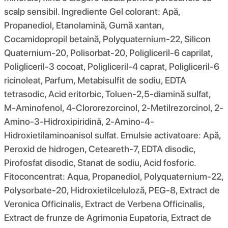
scalp sensibil. Ingrediente Gel colorant: Apă,
Propanediol, Etanolamină, Gumă xantan,
Cocamidopropil betaină, Polyquaternium-22, Silicon
Quaternium-20, Polisorbat-20, Poligliceril-6 caprilat,
Poligliceril-3 cocoat, Poligliceril-4 caprat, Poligliceril-6
ricinoleat, Parfum, Metabisulfit de sodiu, EDTA
tetrasodic, Acid eritorbic, Toluen-2,5-diamină sulfat,
M-Aminofenol, 4-Clororezorcinol, 2-Metilrezorcinol, 2-
Amino-3-Hidroxipiridină, 2-Amino-4-
Hidroxietilaminoanisol sulfat. Emulsie activatoare: Apă,
Peroxid de hidrogen, Ceteareth-7, EDTA disodic,
Pirofosfat disodic, Stanat de sodiu, Acid fosforic.
Fitoconcentrat: Aqua, Propanediol, Polyquaternium-22,
Polysorbate-20, Hidroxietilceluloză, PEG-8, Extract de
Veronica Officinalis, Extract de Verbena Officinalis,
Extract de frunze de Agrimonia Eupatoria, Extract de