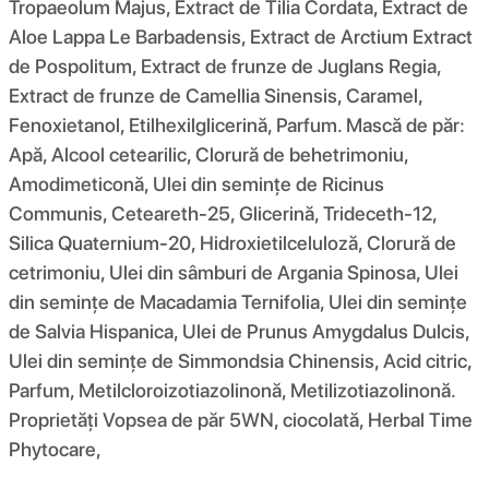
Tropaeolum Majus, Extract de Tilia Cordata, Extract de
Aloe Lappa Le Barbadensis, Extract de Arctium Extract
de Pospolitum, Extract de frunze de Juglans Regia,
Extract de frunze de Camellia Sinensis, Caramel,
Fenoxietanol, Etilhexilglicerină, Parfum. Mască de păr:
Apă, Alcool cetearilic, Clorură de behetrimoniu,
Amodimeticonă, Ulei din semințe de Ricinus
Communis, Ceteareth-25, Glicerină, Trideceth-12,
Silica Quaternium-20, Hidroxietilceluloză, Clorură de
cetrimoniu, Ulei din sâmburi de Argania Spinosa, Ulei
din semințe de Macadamia Ternifolia, Ulei din semințe
de Salvia Hispanica, Ulei de Prunus Amygdalus Dulcis,
Ulei din semințe de Simmondsia Chinensis, Acid citric,
Parfum, Metilcloroizotiazolinonă, Metilizotiazolinonă.
Proprietăți Vopsea de păr 5WN, ciocolată, Herbal Time
Phytocare,