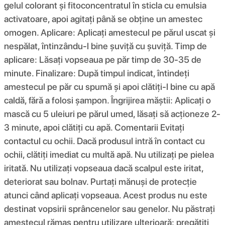
gelul colorant și fitoconcentratul în sticla cu emulsia
activatoare, apoi agitați până se obține un amestec
omogen. Aplicare: Aplicați amestecul pe părul uscat și
nespălat, întinzându-l bine șuviță cu șuviță. Timp de
aplicare: Lăsați vopseaua pe păr timp de 30-35 de
minute. Finalizare: După timpul indicat, întindeți
amestecul pe păr cu spumă și apoi clătiți-l bine cu apă
caldă, fără a folosi șampon. Îngrijirea măștii: Aplicați o
mască cu 5 uleiuri pe părul umed, lăsați să acționeze 2-
3 minute, apoi clătiți cu apă. Comentarii Evitați
contactul cu ochii. Dacă produsul intră în contact cu
ochii, clătiți imediat cu multă apă. Nu utilizați pe pielea
iritată. Nu utilizați vopseaua dacă scalpul este iritat,
deteriorat sau bolnav. Purtați mănuși de protecție
atunci când aplicați vopseaua. Acest produs nu este
destinat vopsirii sprâncenelor sau genelor. Nu păstrați
amestecul rămas pentru utilizare ulterioară; pregătiți