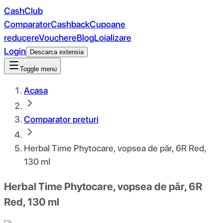
CashClub
Comparator
Cashback
Cupoane
reducere
Vouchere
Blog
Loializare
Login
Descarca extensia
Toggle menu
Acasa
Comparator preturi
Herbal Time Phytocare, vopsea de păr, 6R Red,
130 ml
Herbal Time Phytocare, vopsea de păr, 6R
Red, 130 ml