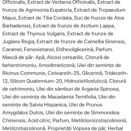
Officinalis, Extract de Verbena Officinalis, Extract de
frunze de Agrimonia Eupatoria, Extract de Tropaeolum
Majus, Extract de Tilia Cordata, Suc de frunze de Aloe
Barbadensis, Extract de frunze de Arctium Lappa,
Extract de Thymus Vulgaris, Extract de frunze de
Juglans Regia, Extract de frunze de Camellia Sinensis,
Caramel, Fenoxietanol, Etilhexilglicerină, Parfum.
Mască de păr: Apă, Alcool cetearilic, Clorură de
behentrimoniu, Amodimeticonă, Ulei din semințe de
Ricinus Communis, Ceteareth-25, Glicerină, Trideceth-
12, Silicon Quaternium-20, Hidroxietilceluloză, Clorură
de cetrimoniu, Ulei din sâmburi de Argania Spinosa,
Ulei din semințe de Macadamia Ternifolia, Ulei din
semințe de Salvia Hispanica, Ulei de Prunus
Amygdalus Dulcis, Ulei din semințe de Simmondsia
Chinensis, Acid citric, Parfum, Metilcloroizotiazolinonă,
Metilizotiazolinonă. Proprietăți Vopsea de păr, Herbal