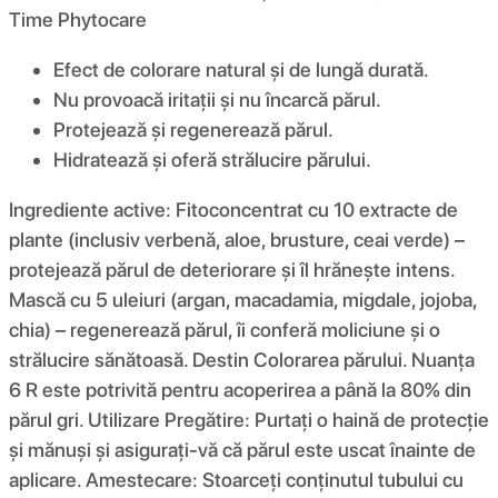
Time Phytocare
Efect de colorare natural și de lungă durată.
Nu provoacă iritații și nu încarcă părul.
Protejează și regenerează părul.
Hidratează și oferă strălucire părului.
Ingrediente active: Fitoconcentrat cu 10 extracte de
plante (inclusiv verbenă, aloe, brusture, ceai verde) –
protejează părul de deteriorare și îl hrănește intens.
Mască cu 5 uleiuri (argan, macadamia, migdale, jojoba,
chia) – regenerează părul, îi conferă moliciune și o
strălucire sănătoasă. Destin Colorarea părului. Nuanța
6 R este potrivită pentru acoperirea a până la 80% din
părul gri. Utilizare Pregătire: Purtați o haină de protecție
și mănuși și asigurați-vă că părul este uscat înainte de
aplicare. Amestecare: Stoarceți conținutul tubului cu