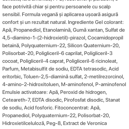
face potrivită chiar și pentru persoanele cu scalp
sensibil. Formula vegană și aplicarea ușoară asigură
confort și un rezultat natural. Ingrediente Gel colorant:
Apă, Propanediol, Etanolamină, Gumă xantan, Sulfat de
4,5-diamino-1-(2-hidroxietil)-pirazol, Cocamidopropil
betaină, Polyquaternium-22, Silicon Quaternium-20,
Polisorbat-20, Poligliceril-6 caprilat, Poligliceril-3
cocoat, Poligliceril-4 caprat, Poligliceril-6 ricinoleat,
Parfum, Metabisulfit de sodiu, EDTA tetrasodic, Acid
eritorbic, Toluen-2,5-diamină sulfat, 2-metilrezorcinol,
4-amino-2-hidroxitoluen, M-aminofenol, P-aminofenol
Emulsie activatoare: Apă, Peroxid de hidrogen,
Ceteareth-7, EDTA disodic, Pirofosfat disodic, Stanat
de sodiu, Acid fosforic. Fitoconcentrat: Apă,
Propanediol, Polyquaternium-22, Polisorbat-20,
Hidroxietilceluloză, Peg-8, Extract de Veronica