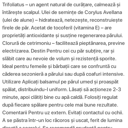
Trifoliatus – un agent natural de curățare, calmează și
întărește scalpul. Ulei de semințe de Corylus Avellana
(ulei de alune) – hidratează, netezește, reconstruiește
firele de păr. Acetat de tocoferil (vitamina E) – are
proprietăți antioxidante și susține regenerarea părului.
Clorură de cetrimoniu – facilitează pieptănarea, previne
electrizarea. Destin Pentru cei cu păr subțire, rar și
slăbit care au nevoie de volum și rezistență sporite.
Ideal pentru femeile și bărbații care se confruntă cu
căderea sezonieră a părului sau după coafuri intensive.
Utilizare Aplicați balsamul pe părul umed și proaspăt
spălat, distribuindu-l uniform. Lăsați să acționeze 2-3
minute, apoi clătiți bine cu apă caldă. Folosiți regulat
după fiecare spălare pentru cele mai bune rezultate.
Comentarii Pentru uz extern. Evitați contactul cu ochii.
A se păstra într-un loc răcoros și uscat, ferit de lumina
directă a soarelui. Se recomandă prudență pentru