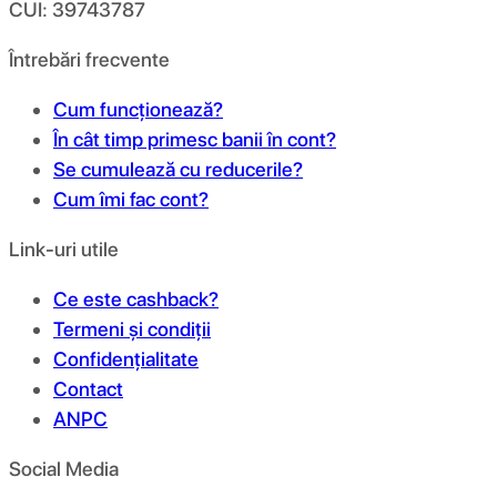
CUI: 39743787
Întrebări frecvente
Cum funcționează?
În cât timp primesc banii în cont?
Se cumulează cu reducerile?
Cum îmi fac cont?
Link-uri utile
Ce este cashback?
Termeni și condiții
Confidențialitate
Contact
ANPC
Social Media