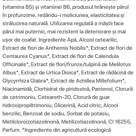
(vitamina B5) și vitaminei B6, produsul hrănește părul
în profunzime, redându-i moliciunea, elasticitatea și
strălucirea naturală. Utilizarea regulată a măștii face
părul mai puternic, mai rezistent la deteriorare și mai
ușor de coafat. Ingrediente Apă, Alcool cetearilic,
Extract de flori de Anthemis Nobilis*, Extract de flori de
Centaurea Cyanus*, Extract de flori de Calendula
Officinalis*, Extract de flori/frunze/tulpină de Melilotus
Albus*, Extract de Urtica Dioica*, Extract de rădăcină de
Glycyrrhiza Glabra*, Extract de Achillea Millefolium*,
Niacinamidă, Clorhidrat de piridoxină, Pantenol, Clorură
de cetrimoniu, Ceteareth-20, Clorură de guar
hidroxipropiltrimoniu, Glicerină, Acid citric, Alcool
benzilic, Benzoat de sodiu, Sorbat de potasiu,
Metilcloroizotiazolinonă, Metilizotiazolinonă, CI 16255,
Parfum. *Ingrediente din agricultură ecologică