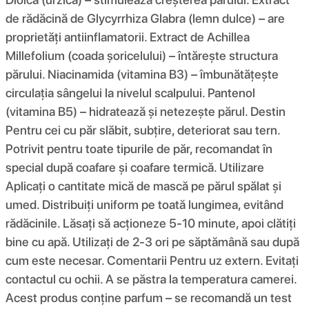
de rădăcină de Glycyrrhiza Glabra (lemn dulce) – are
proprietăți antiinflamatorii. Extract de Achillea
Millefolium (coada șoricelului) – întărește structura
părului. Niacinamida (vitamina B3) – îmbunătățește
circulația sângelui la nivelul scalpului. Pantenol
(vitamina B5) – hidratează și netezește părul. Destin
Pentru cei cu păr slăbit, subțire, deteriorat sau tern.
Potrivit pentru toate tipurile de păr, recomandat în
special după coafare și coafare termică. Utilizare
Aplicați o cantitate mică de mască pe părul spălat și
umed. Distribuiți uniform pe toată lungimea, evitând
rădăcinile. Lăsați să acționeze 5-10 minute, apoi clătiți
bine cu apă. Utilizați de 2-3 ori pe săptămână sau după
cum este necesar. Comentarii Pentru uz extern. Evitați
contactul cu ochii. A se păstra la temperatura camerei.
Acest produs conține parfum – se recomandă un test