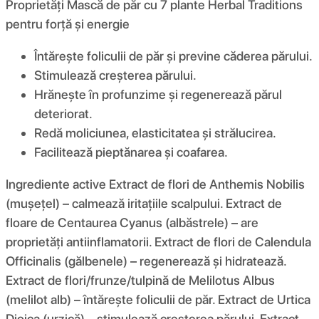
Proprietăți Mască de păr cu 7 plante Herbal Traditions
pentru forță și energie
Întărește foliculii de păr și previne căderea părului.
Stimulează creșterea părului.
Hrănește în profunzime și regenerează părul
deteriorat.
Redă moliciunea, elasticitatea și strălucirea.
Facilitează pieptănarea și coafarea.
Ingrediente active Extract de flori de Anthemis Nobilis
(mușețel) – calmează iritațiile scalpului. Extract de
floare de Centaurea Cyanus (albăstrele) – are
proprietăți antiinflamatorii. Extract de flori de Calendula
Officinalis (gălbenele) – regenerează și hidratează.
Extract de flori/frunze/tulpină de Melilotus Albus
(melilot alb) – întărește foliculii de păr. Extract de Urtica
Dioica (urzică) – stimulează creșterea părului. Extract