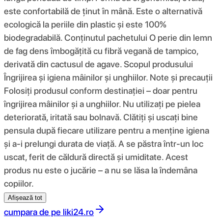
este confortabilă de ținut în mână. Este o alternativă
ecologică la periile din plastic și este 100%
biodegradabilă. Conținutul pachetului O perie din lemn
de fag dens îmbogățită cu fibră vegană de tampico,
derivată din cactusul de agave. Scopul produsului
Îngrijirea și igiena mâinilor și unghiilor. Note și precauții
Folosiți produsul conform destinației – doar pentru
îngrijirea mâinilor și a unghiilor. Nu utilizați pe pielea
deteriorată, iritată sau bolnavă. Clătiți și uscați bine
pensula după fiecare utilizare pentru a menține igiena
și a-i prelungi durata de viață. A se păstra într-un loc
uscat, ferit de căldură directă și umiditate. Acest
produs nu este o jucărie – a nu se lăsa la îndemâna
copiilor.
Afișează tot
cumpara de pe
liki24.ro