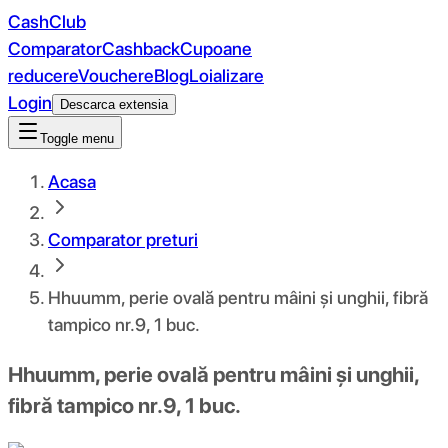
CashClub
Comparator
Cashback
Cupoane
reducere
Vouchere
Blog
Loializare
Login
Descarca extensia
Toggle menu
Acasa
Comparator preturi
Hhuumm, perie ovală pentru mâini și unghii, fibră
tampico nr.9, 1 buc.
Hhuumm, perie ovală pentru mâini și unghii,
fibră tampico nr.9, 1 buc.