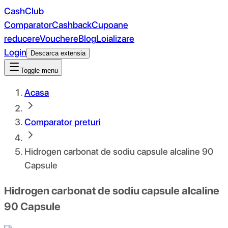
CashClub
Comparator
Cashback
Cupoane
reducere
Vouchere
Blog
Loializare
Login
Descarca extensia
Toggle menu
Acasa
Comparator preturi
Hidrogen carbonat de sodiu capsule alcaline 90
Capsule
Hidrogen carbonat de sodiu capsule alcaline
90 Capsule