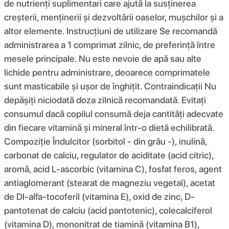
de nutrienți suplimentari care ajută la susținerea
creșterii, menținerii și dezvoltării oaselor, mușchilor și a
altor elemente. Instrucțiuni de utilizare Se recomandă
administrarea a 1 comprimat zilnic, de preferință între
mesele principale. Nu este nevoie de apă sau alte
lichide pentru administrare, deoarece comprimatele
sunt masticabile și ușor de înghițit. Contraindicații Nu
depășiți niciodată doza zilnică recomandată. Evitați
consumul dacă copilul consumă deja cantități adecvate
din fiecare vitamină și mineral într-o dietă echilibrată.
Compoziţie Îndulcitor (sorbitol - din grâu -), inulină,
carbonat de calciu, regulator de aciditate (acid citric),
aromă, acid L-ascorbic (vitamina C), fosfat feros, agent
antiaglomerant (stearat de magneziu vegetal), acetat
de Dl-alfa-tocoferil (vitamina E), oxid de zinc, D-
pantotenat de calciu (acid pantotenic), colecalciferol
(vitamina D), mononitrat de tiamină (vitamina B1),