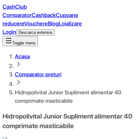
CashClub
Comparator
Cashback
Cupoane
reducere
Vouchere
Blog
Loializare
Login
Descarca extensia
Toggle menu
Acasa
Comparator preturi
Hidropolivital Junior Supliment alimentar 40
comprimate masticabile
Hidropolivital Junior Supliment alimentar 40
comprimate masticabile