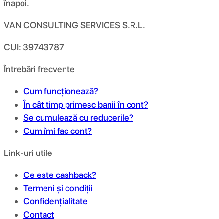
înapoi.
VAN CONSULTING SERVICES S.R.L.
CUI: 39743787
Întrebări frecvente
Cum funcționează?
În cât timp primesc banii în cont?
Se cumulează cu reducerile?
Cum îmi fac cont?
Link-uri utile
Ce este cashback?
Termeni și condiții
Confidențialitate
Contact