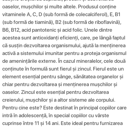
oaselor, mușchilor și multe altele. Produsul conține
vitaminele A, C, D (sub formă de colecalciferol), E, ​​B1
(sub formă de tiamină), B2 (sub formă de riboflavină),
B6, B12, acid pantotenic și acid folic. Unele dintre
acestea sunt antioxidanți eficienți, care, pe lângă faptul
că susțin dezvoltarea organismului, ajută la menținerea
activă a sistemului imunitar pentru a proteja organismul
de amenințările externe. În cazul mineralelor, cele două
conținute în formulă sunt fierul și zincul. Fierul este un
element esențial pentru sânge, sănătatea organelor și
chiar pentru dezvoltarea și menținerea mușchilor și
oaselor. Zincul este esențial pentru dezvoltarea
creierului, mușchilor și a altor sisteme ale corpului.
Pentru cine este? Este destinat în principal copiilor care
intră în adolescență, în special copiilor cu vârste
cuprinse între 11 și 14 ani. Este ideal pentru furnizarea