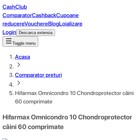
CashClub
Comparator
Cashback
Cupoane
reducere
Vouchere
Blog
Loializare
Login
Descarca extensia
Toggle menu
Acasa
Comparator preturi
Hifarmax Omnicondro 10 Chondroprotector câini
60 comprimate
Hifarmax Omnicondro 10 Chondroprotector
câini 60 comprimate