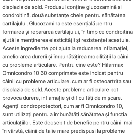
displazia de șold. Produsul conține glucozamină și
condroitină, două substanțe cheie pentru sănătatea
cartilajului. Glucozamina este esențială pentru
formarea și repararea cartilajului, în timp ce condroitina
ajută la menținerea elasticității și rezistenței acestuia.
Aceste ingrediente pot ajuta la reducerea inflamației,
ameliorarea durerii și îmbunătățirea mobilității la câinii
cu probleme articulare. Pentru cine este? Hifarmax
Omnicondro 10 60 comprimate este indicat pentru
câinii cu probleme articulare, cum ar fi osteoartrita sau
displazia de șold. Aceste probleme articulare pot
provoca durere, inflamație și dificultăți de mișcare.
Agenții condroprotectori, cum ar fi Omnicondro 10,
sunt utilizați pentru a îmbunătăți sănătatea și funcția
articulațiilor. Este deosebit de benefic pentru câinii mai
în vârstă, câinii de talie mare predispuși la probleme