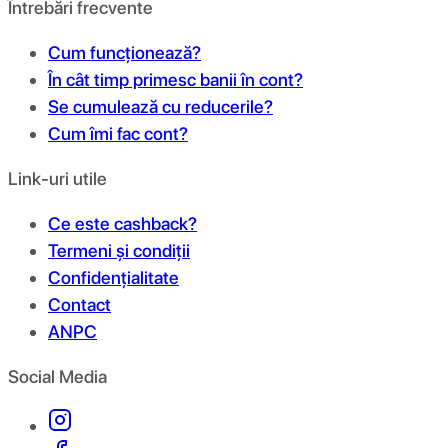
Întrebări frecvente
Cum funcționează?
În cât timp primesc banii în cont?
Se cumulează cu reducerile?
Cum îmi fac cont?
Link-uri utile
Ce este cashback?
Termeni și condiții
Confidențialitate
Contact
ANPC
Social Media