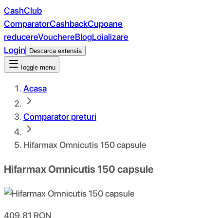
CashClub
Comparator
Cashback
Cupoane
reducere
Vouchere
Blog
Loializare
Login
Descarca extensia
Toggle menu
Acasa
Comparator preturi
Hifarmax Omnicutis 150 capsule
Hifarmax Omnicutis 150 capsule
409.81
RON