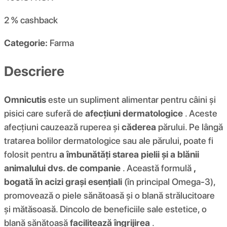
2 %
cashback
Categorie:
Farma
Descriere
Omnicutis
este un supliment alimentar pentru câini și
pisici care suferă de
afecțiuni dermatologice
. Aceste
afecțiuni cauzează ruperea și
căderea
părului. Pe lângă
tratarea bolilor dermatologice sau ale părului, poate fi
folosit pentru
a îmbunătăți starea pielii și a blănii
animalului dvs. de companie
. Această formulă
,
bogată în acizi grași esențiali
(în principal Omega-3),
promovează o piele sănătoasă și o blană strălucitoare
și mătăsoasă. Dincolo de beneficiile sale estetice, o
blană sănătoasă
facilitează îngrijirea
.