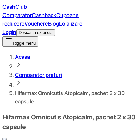
CashClub
Comparator
Cashback
Cupoane
reducere
Vouchere
Blog
Loializare
Login
Descarca extensia
Toggle menu
Acasa
Comparator preturi
Hifarmax Omnicutis Atopicalm, pachet 2 x 30
capsule
Hifarmax Omnicutis Atopicalm, pachet 2 x 30
capsule