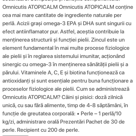
Omnicutis ATOPICALM Omnicutis ATOPICALM conține
cea mai mare cantitate de ingrediente naturale per
perlă. Acizii grași omega-3 EPA și DHA sunt singurii cu
efect antiinflamator pur. Astfel, aceștia contribuie la
menținerea structurii și funcției pielii. Zincul este un
element fundamental în mai multe procese fiziologice
ale pielii și în reglarea sistemului imunitar, acționând
sinergic cu omega-3 în menținerea sănătății pielii și a
părului. Vitaminele A, C, E și biotina funcționează ca
antioxidanți și sunt esențiale pentru buna funcționare a
proceselor fiziologice ale pielii. Cum se administrează
Omnicutis ATOPICALM? Câini și pisici: doză zilnică
unică, cu sau fără alimente, timp de 4-8 săptămâni, în
funcție de greutatea corporală: • Perle – 1 perlă/10
kg/zi, administrare orală Prezentări Pachet de 30 de
perle. Recipient cu 200 de perle.