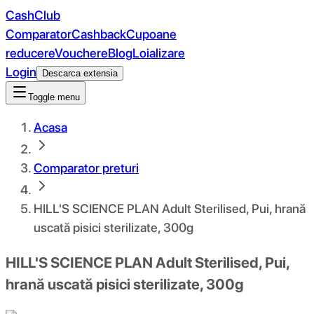
CashClub
Comparator
Cashback
Cupoane
reducere
Vouchere
Blog
Loializare
Login
Descarca extensia
Toggle menu
Acasa
Comparator preturi
HILL'S SCIENCE PLAN Adult Sterilised, Pui, hrană
uscată pisici sterilizate, 300g
HILL'S SCIENCE PLAN Adult Sterilised, Pui,
hrană uscată pisici sterilizate, 300g