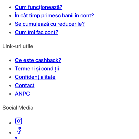
Cum funcționează?
În cât timp primesc banii în cont?
Se cumulează cu reducerile?
Cum îmi fac cont?
Link-uri utile
Ce este cashback?
Termeni și condiții
Confidențialitate
Contact
ANPC
Social Media