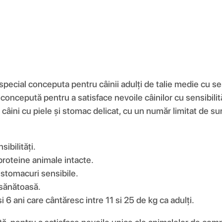
ecial conceputa pentru câinii adulți de talie medie cu sens
e, concepută pentru a satisface nevoile câinilor cu sensibilit
âini cu piele și stomac delicat, cu un număr limitat de surse
ibilități.
roteine ​​animale intacte.
 stomacuri sensibile.
 sănătoasă.
și 6 ani care cântăresc intre 11 si 25 de kg ca adulți.