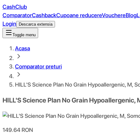
CashClub
Comparator
Cashback
Cupoane reducere
Vouchere
Blog
L
Login
Descarca extensia
Toggle menu
Acasa
Comparator preturi
HILL'S Science Plan No Grain Hypoallergenic, M, Somo
HILL'S Science Plan No Grain Hypoallergenic, M,
149.64
RON