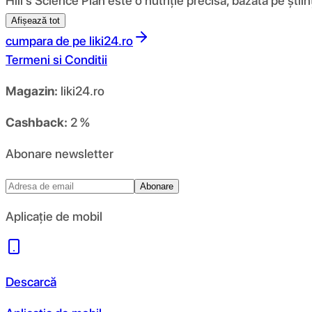
Hill’s Science Plan este o nutriție precisă, bazată pe ști
Afișează tot
cumpara de pe
liki24.ro
Termeni si Conditii
Magazin:
liki24.ro
Cashback:
2 %
Abonare newsletter
Abonare
Aplicație de mobil
Descarcă