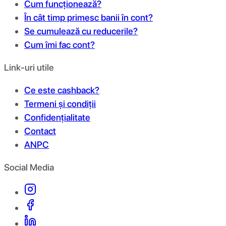
Cum funcționează?
În cât timp primesc banii în cont?
Se cumulează cu reducerile?
Cum îmi fac cont?
Link-uri utile
Ce este cashback?
Termeni și condiții
Confidențialitate
Contact
ANPC
Social Media