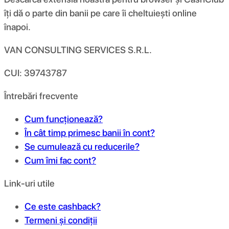
îți dă o parte din banii pe care îi cheltuiești online
înapoi.
VAN CONSULTING SERVICES S.R.L.
CUI: 39743787
Întrebări frecvente
Cum funcționează?
În cât timp primesc banii în cont?
Se cumulează cu reducerile?
Cum îmi fac cont?
Link-uri utile
Ce este cashback?
Termeni și condiții