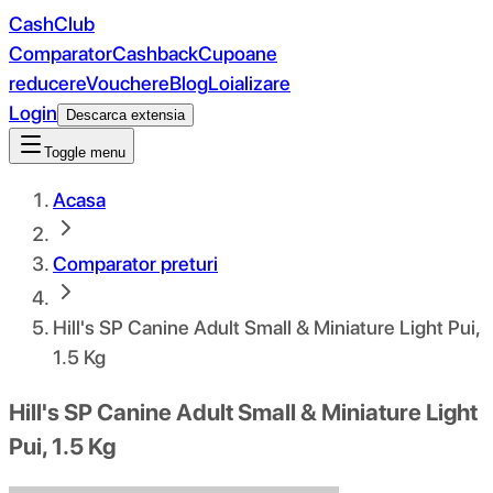
CashClub
Comparator
Cashback
Cupoane
reducere
Vouchere
Blog
Loializare
Login
Descarca extensia
Toggle menu
Acasa
Comparator preturi
Hill's SP Canine Adult Small & Miniature Light Pui,
1.5 Kg
Hill's SP Canine Adult Small & Miniature Light
Pui, 1.5 Kg