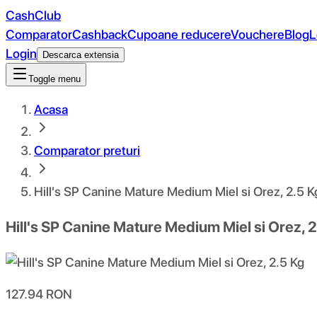
CashClub
Comparator
Cashback
Cupoane reducere
Vouchere
Blog
L
Login
Descarca extensia
Toggle menu
Acasa
Comparator preturi
Hill's SP Canine Mature Medium Miel si Orez, 2.5 K
Hill's SP Canine Mature Medium Miel si Orez, 
127.94
RON