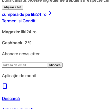
buna calitate. Aceste ingrediente trebuie sa respecte ceri
Afișează tot
cumpara de pe
liki24.ro
Termeni si Conditii
Magazin:
liki24.ro
Cashback:
2 %
Abonare newsletter
Abonare
Aplicație de mobil
Descarcă