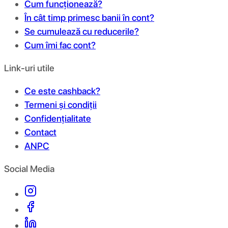
Cum funcționează?
În cât timp primesc banii în cont?
Se cumulează cu reducerile?
Cum îmi fac cont?
Link-uri utile
Ce este cashback?
Termeni și condiții
Confidențialitate
Contact
ANPC
Social Media