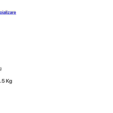
oializare
g
2.5 Kg