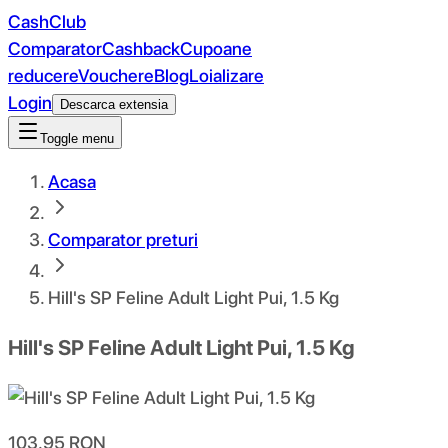
CashClub
Comparator
Cashback
Cupoane
reducere
Vouchere
Blog
Loializare
Login
Descarca extensia
Toggle menu
Acasa
Comparator preturi
Hill's SP Feline Adult Light Pui, 1.5 Kg
Hill's SP Feline Adult Light Pui, 1.5 Kg
103.95
RON