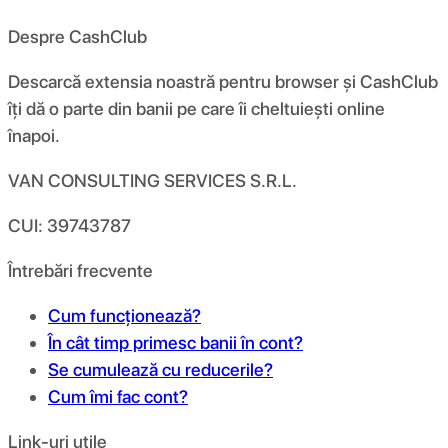
Despre CashClub
Descarcă extensia noastră pentru browser și CashClub
îți dă o parte din banii pe care îi cheltuiești online
înapoi.
VAN CONSULTING SERVICES S.R.L.
CUI: 39743787
Întrebări frecvente
Cum funcționează?
În cât timp primesc banii în cont?
Se cumulează cu reducerile?
Cum îmi fac cont?
Link-uri utile