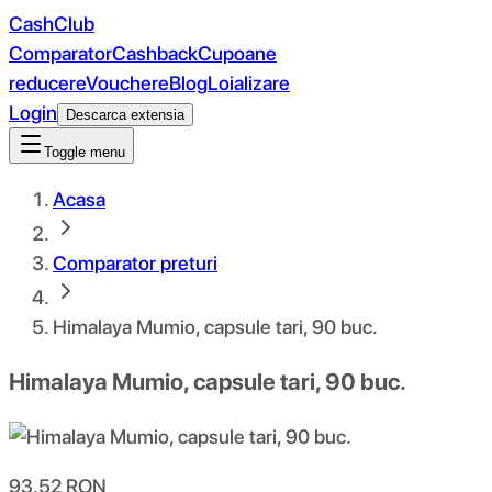
CashClub
Comparator
Cashback
Cupoane
reducere
Vouchere
Blog
Loializare
Login
Descarca extensia
Toggle menu
Acasa
Comparator preturi
Himalaya Mumio, capsule tari, 90 buc.
Himalaya Mumio, capsule tari, 90 buc.
93.52
RON