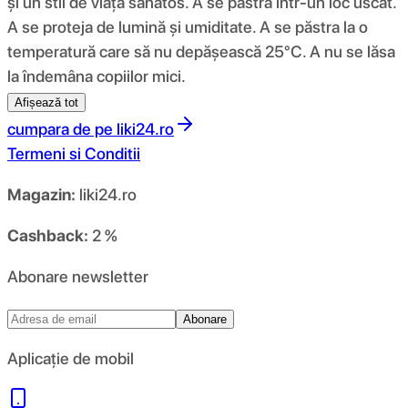
și un stil de viață sănătos. A se păstra într-un loc uscat.
A se proteja de lumină și umiditate. A se păstra la o
temperatură care să nu depășească 25°C. A nu se lăsa
la îndemâna copiilor mici.
Afișează tot
cumpara de pe
liki24.ro
Termeni si Conditii
Magazin:
liki24.ro
Cashback:
2 %
Abonare newsletter
Abonare
Aplicație de mobil