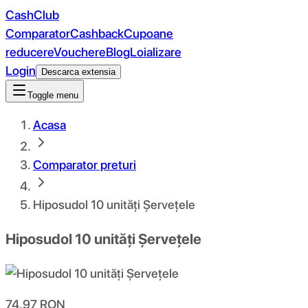
CashClub
Comparator
Cashback
Cupoane
reducere
Vouchere
Blog
Loializare
Login
Descarca extensia
Toggle menu
Acasa
Comparator preturi
Hiposudol 10 unități Șervețele
Hiposudol 10 unități Șervețele
74.97
RON