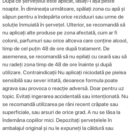
După ce șervețelul este aplicat, lăsați-l așa peste
noapte. În dimineața următoare, spălați zona cu apă și
săpun pentru a îndepărta orice reziduuri sau urme de
soluție înmuiată în șervețel. Ulterior, se recomandă să
nu aplicați alte produse pe zona afectată, cum ar fi
colonii, parfumuri sau orice altceva care conține alcool,
timp de cel puțin 48 de ore după tratament. De
asemenea, se recomandă să nu epilați cu ceară sau să
nu radeți zona timp de 48 de ore înainte și după
utilizare. Contraindicații Nu aplicați niciodată pe pielea
sensibilă sau sever iritată, deoarece formula poate
agrava sau provoca o reacție adversă. Doar pentru uz
topic. Evitați ingerarea accidentală sau intenționată. Nu
se recomandă utilizarea pe răni recent crăpate sau
superficiale, sau arsuri de orice grad. A nu se lăsa la
îndemâna copiilor mici. Depozitați șervețelele în
ambalajul original și nu le expuneți la căldură sau