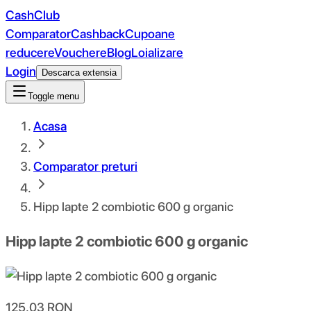
CashClub
Comparator
Cashback
Cupoane
reducere
Vouchere
Blog
Loializare
Login
Descarca extensia
Toggle menu
Acasa
Comparator preturi
Hipp lapte 2 combiotic 600 g organic
Hipp lapte 2 combiotic 600 g organic
125.03
RON