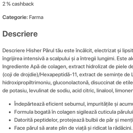
2 %
cashback
Categorie:
Farma
Descriere
Descriere Hisher Părul tău este încâlcit, electrizat și l
îngrijirea intensivă a scalpului și a întregii lungimi. Este
Ingrediente Apă de colagen, extract hidrolizat de piele d
(coji de drojdie)/Hexapeptidă-11, extract de semințe de 
hidroxipropiltrimoniu, gluconolactonă, disuccinat de etile
de potasiu, levulinat de sodiu, acid citric, linalool, lim
Îndepărtează eficient sebumul, impuritățile și acum
Formula bogată în colagen sigilează cuticula părului, 
Datorită peptidelor, protejează bulbii de păr și menți
Face părul să arate plin de viață și ridicat la rădăcini.