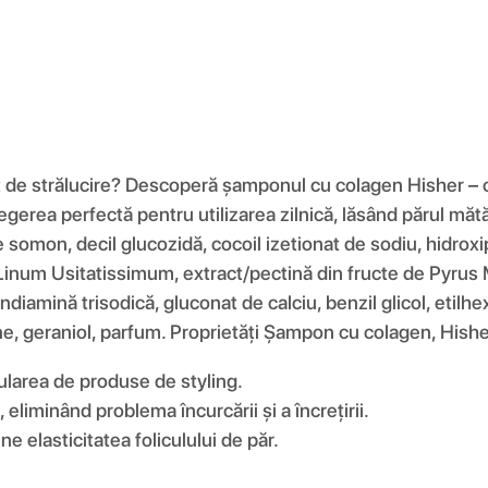
ipsit de strălucire? Descoperă șamponul cu colagen Hisher 
 alegerea perfectă pentru utilizarea zilnică, lăsând părul măt
e somon, decil glucozidă, cocoil izetionat de sodiu, hidro
Linum Usitatissimum, extract/pectină din fructe de Pyrus M
ndiamină trisodică, gluconat de calciu, benzil glicol, etilh
onene, geraniol, parfum. Proprietăți Șampon cu colagen, Hish
ularea de produse de styling.
eliminând problema încurcării și a încrețirii.
ne elasticitatea foliculului de păr.