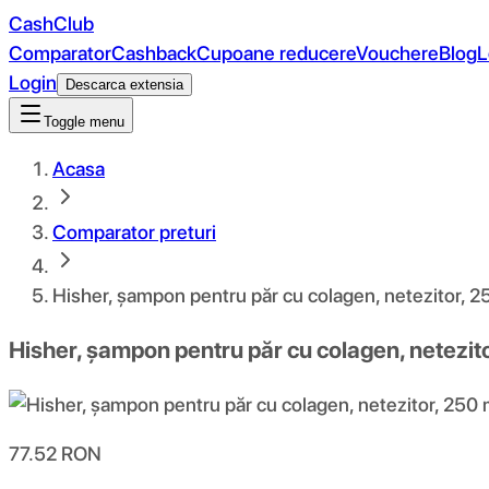
CashClub
Comparator
Cashback
Cupoane reducere
Vouchere
Blog
L
Login
Descarca extensia
Toggle menu
Acasa
Comparator preturi
Hisher, șampon pentru păr cu colagen, netezitor, 2
Hisher, șampon pentru păr cu colagen, netezit
77.52
RON