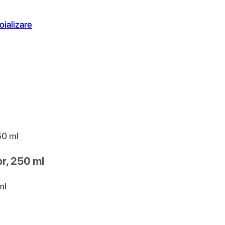
oializare
50 ml
or, 250 ml