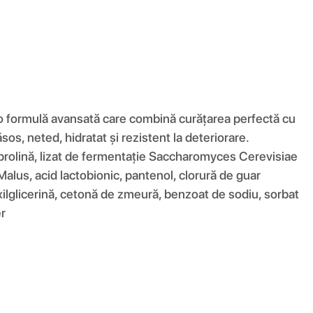
– o formulă avansată care combină curățarea perfectă cu
ăsos, neted, hidratat și rezistent la deteriorare.
xiprolină, lizat de fermentație Saccharomyces Cerevisiae
alus, acid lactobionic, pantenol, clorură de guar
exilglicerină, cetonă de zmeură, benzoat de sodiu, sorbat
er