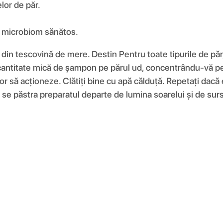
lor de păr.
un microbiom sănătos.
 din tescovină de mere. Destin Pentru toate tipurile de păr,
i o cantitate mică de șampon pe părul ud, concentrându-vă p
or să acționeze. Clătiți bine cu apă călduță. Repetați dacă
 A se păstra preparatul departe de lumina soarelui și de sur