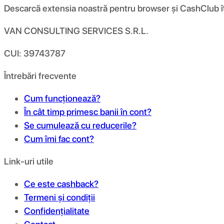
Descarcă extensia noastră pentru browser și CashClub îți d
VAN CONSULTING SERVICES S.R.L.
CUI: 39743787
Întrebări frecvente
Cum funcționează?
În cât timp primesc banii în cont?
Se cumulează cu reducerile?
Cum îmi fac cont?
Link-uri utile
Ce este cashback?
Termeni și condiții
Confidențialitate