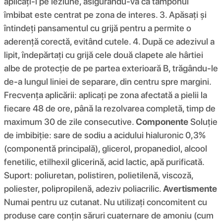
aplicați-l pe leziune, asigurându-vă că tamponul
îmbibat este centrat pe zona de interes. 3. Apăsați și
întindeți pansamentul cu grijă pentru a permite o
aderență corectă, evitând cutele. 4. După ce adezivul a
lipit, îndepărtați cu grijă cele două clapete ale hârtiei
albe de protecție de pe partea exterioară B, trăgându-le
de-a lungul liniei de separare, din centru spre margini.
Frecvența aplicării: aplicați pe zona afectată a pielii la
fiecare 48 de ore, până la rezolvarea completă, timp de
maximum 30 de zile consecutive.
Componente
Soluție
de imbibiție: sare de sodiu a acidului hialuronic 0,3%
(componentă principală), glicerol, propanediol, alcool
fenetilic, etilhexil glicerină, acid lactic, apă purificată.
Suport: poliuretan, polistiren, polietilenă, viscoză,
poliester, polipropilenă, adeziv poliacrilic.
Avertismente
Numai pentru uz cutanat. Nu utilizați concomitent cu
produse care conțin săruri cuaternare de amoniu (cum