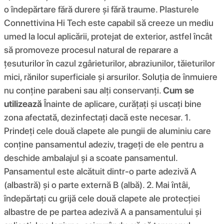
o îndepărtare fără durere și fără traume. Plasturele
Connettivina Hi Tech este capabil să creeze un mediu
umed la locul aplicării, protejat de exterior, astfel încât
să promoveze procesul natural de reparare a
țesuturilor în cazul zgârieturilor, abraziunilor, tăieturilor
mici, rănilor superficiale și arsurilor. Soluția de înmuiere
nu conține parabeni sau alți conservanți.
Cum se
utilizează
Înainte de aplicare, curățați și uscați bine
zona afectată, dezinfectați dacă este necesar. 1.
Prindeți cele două clapete ale pungii de aluminiu care
conține pansamentul adeziv, trageți de ele pentru a
deschide ambalajul și a scoate pansamentul.
Pansamentul este alcătuit dintr-o parte adezivă A
(albastră) și o parte externă B (albă). 2. Mai întâi,
îndepărtați cu grijă cele două clapete ale protecției
albastre de pe partea adezivă A a pansamentului și