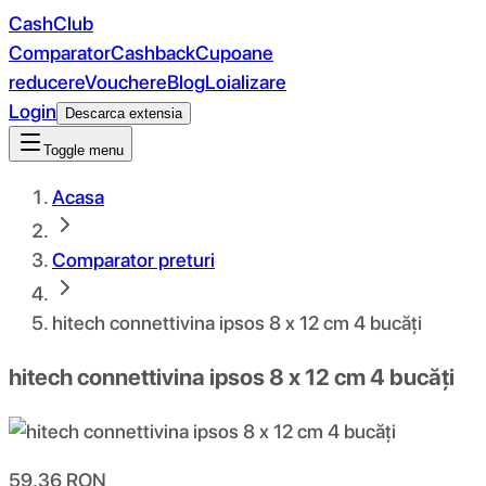
CashClub
Comparator
Cashback
Cupoane
reducere
Vouchere
Blog
Loializare
Login
Descarca extensia
Toggle menu
Acasa
Comparator preturi
hitech connettivina ipsos 8 x 12 cm 4 bucăți
hitech connettivina ipsos 8 x 12 cm 4 bucăți
59.36
RON