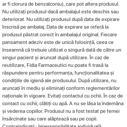
ar fi clorura de benzalconiu), care pot altera produsul.
Nu utilizați produsul dacă ambalajul este deschis sau
deteriorat. Nu utilizați produsul după data de expirare
înscrisă pe ambalaj. Data de expirare se referă la
produsul păstrat corect în ambalajul original. Fiecare
pansament adeziv este de unică folosință, ceea ce
înseamnă că trebuie utilizat o singură dată de către un
singur pacient și aruncat după utilizare. În caz de
reutilizare, Fidia Farmaceutici nu poate fi trasă la
răspundere pentru performanța, funcționalitatea și
condițiile de igienă ale produsului. După utilizare, nu
aruncați în mediu și eliminați conform reglementărilor
naționale în vigoare. Evitați contactul cu ochii. În caz de
contact cu ochii, clătiți cu apă. A nu se lăsa la îndemâna
și vederea copiilor. Produsul nu a fost testat pe femei
însărcinate sau care alăptează sau pe copii.
Contraindicații
: hipersensibilitate individuală