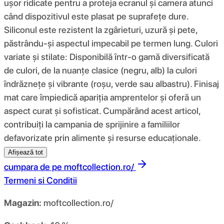
ușor ridicate pentru a proteja ecranul și camera atunci
când dispozitivul este plasat pe suprafețe dure.
Siliconul este rezistent la zgârieturi, uzură și pete,
păstrându-și aspectul impecabil pe termen lung. Culori
variate și stilate: Disponibilă într-o gamă diversificată
de culori, de la nuanțe clasice (negru, alb) la culori
îndrăznețe și vibrante (roșu, verde sau albastru). Finisaj
mat care împiedică apariția amprentelor și oferă un
aspect curat și sofisticat. Cumpărând acest articol,
contribuiți la campania de sprijinire a familiilor
defavorizate prin alimente și resurse educaționale.
Afișează tot
cumpara de pe
moftcollection.ro/
Termeni si Conditii
Magazin:
moftcollection.ro/