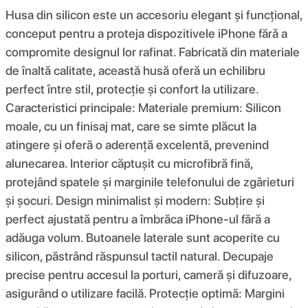
Husa din silicon este un accesoriu elegant și funcțional,
conceput pentru a proteja dispozitivele iPhone fără a
compromite designul lor rafinat. Fabricată din materiale
de înaltă calitate, această husă oferă un echilibru
perfect între stil, protecție și confort la utilizare.
Caracteristici principale: Materiale premium: Silicon
moale, cu un finisaj mat, care se simte plăcut la
atingere și oferă o aderență excelentă, prevenind
alunecarea. Interior căptușit cu microfibră fină,
protejând spatele și marginile telefonului de zgârieturi
și șocuri. Design minimalist și modern: Subțire și
perfect ajustată pentru a îmbrăca iPhone-ul fără a
adăuga volum. Butoanele laterale sunt acoperite cu
silicon, păstrând răspunsul tactil natural. Decupaje
precise pentru accesul la porturi, cameră și difuzoare,
asigurând o utilizare facilă. Protecție optimă: Margini