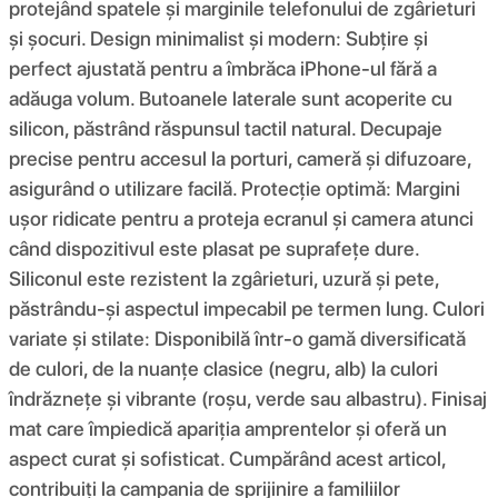
protejând spatele și marginile telefonului de zgârieturi
și șocuri. Design minimalist și modern: Subțire și
perfect ajustată pentru a îmbrăca iPhone-ul fără a
adăuga volum. Butoanele laterale sunt acoperite cu
silicon, păstrând răspunsul tactil natural. Decupaje
precise pentru accesul la porturi, cameră și difuzoare,
asigurând o utilizare facilă. Protecție optimă: Margini
ușor ridicate pentru a proteja ecranul și camera atunci
când dispozitivul este plasat pe suprafețe dure.
Siliconul este rezistent la zgârieturi, uzură și pete,
păstrându-și aspectul impecabil pe termen lung. Culori
variate și stilate: Disponibilă într-o gamă diversificată
de culori, de la nuanțe clasice (negru, alb) la culori
îndrăznețe și vibrante (roșu, verde sau albastru). Finisaj
mat care împiedică apariția amprentelor și oferă un
aspect curat și sofisticat. Cumpărând acest articol,
contribuiți la campania de sprijinire a familiilor