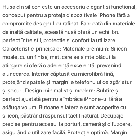
Husa din silicon este un accesoriu elegant și funcțional,
conceput pentru a proteja dispozitivele iPhone fără a
compromite designul lor rafinat. Fabricată din materiale
de înaltă calitate, această husă oferă un echilibru
perfect între stil, protecție și confort la utilizare.
Caracteristici principale: Materiale premium: Silicon
moale, cu un finisaj mat, care se simte plăcut la
atingere și oferă o aderență excelentă, prevenind
alunecarea. Interior căptușit cu microfibră fină,
protejând spatele și marginile telefonului de zgârieturi
și șocuri. Design minimalist și modern: Subțire și
perfect ajustată pentru a îmbrăca iPhone-ul fără a
adăuga volum. Butoanele laterale sunt acoperite cu
silicon, păstrând răspunsul tactil natural. Decupaje
precise pentru accesul la porturi, cameră și difuzoare,
asigurând o utilizare facilă. Protecție optimă: Margini