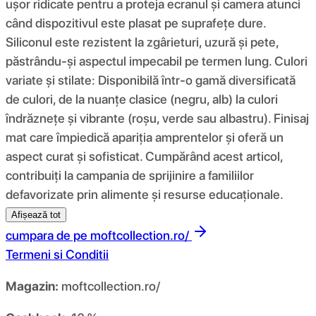
ușor ridicate pentru a proteja ecranul și camera atunci
când dispozitivul este plasat pe suprafețe dure.
Siliconul este rezistent la zgârieturi, uzură și pete,
păstrându-și aspectul impecabil pe termen lung. Culori
variate și stilate: Disponibilă într-o gamă diversificată
de culori, de la nuanțe clasice (negru, alb) la culori
îndrăznețe și vibrante (roșu, verde sau albastru). Finisaj
mat care împiedică apariția amprentelor și oferă un
aspect curat și sofisticat. Cumpărând acest articol,
contribuiți la campania de sprijinire a familiilor
defavorizate prin alimente și resurse educaționale.
Afișează tot
cumpara de pe
moftcollection.ro/
Termeni si Conditii
Magazin:
moftcollection.ro/