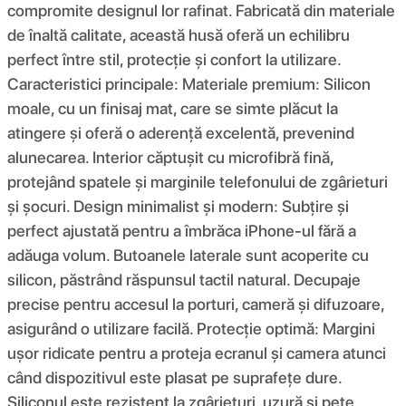
compromite designul lor rafinat. Fabricată din materiale
de înaltă calitate, această husă oferă un echilibru
perfect între stil, protecție și confort la utilizare.
Caracteristici principale: Materiale premium: Silicon
moale, cu un finisaj mat, care se simte plăcut la
atingere și oferă o aderență excelentă, prevenind
alunecarea. Interior căptușit cu microfibră fină,
protejând spatele și marginile telefonului de zgârieturi
și șocuri. Design minimalist și modern: Subțire și
perfect ajustată pentru a îmbrăca iPhone-ul fără a
adăuga volum. Butoanele laterale sunt acoperite cu
silicon, păstrând răspunsul tactil natural. Decupaje
precise pentru accesul la porturi, cameră și difuzoare,
asigurând o utilizare facilă. Protecție optimă: Margini
ușor ridicate pentru a proteja ecranul și camera atunci
când dispozitivul este plasat pe suprafețe dure.
Siliconul este rezistent la zgârieturi, uzură și pete,